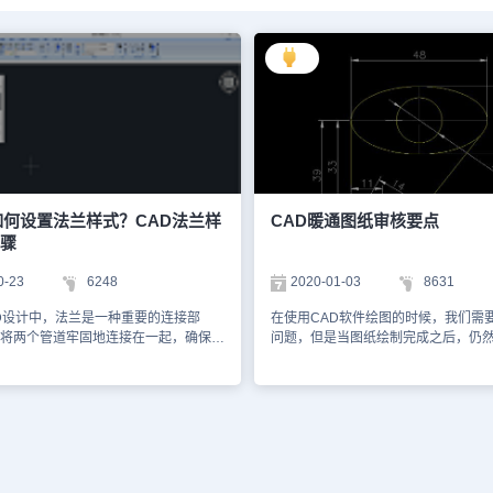
如何设置法兰样式？CAD法兰样
CAD暖通图纸审核要点
骤
0-23
6248
2020-01-03
8631
D设计中，法兰是一种重要的连接部
在使用CAD软件绘图的时候，我们需
将两个管道牢固地连接在一起，确保气
问题，但是当图纸绘制完成之后，仍
管道中顺畅流动。那么，CAD中如何
多问题，对于图纸的检查和审核是十
式？本节暖通CAD设计教程，小编将
面我们就来介绍下CAD暖通图纸的一
D暖通软件为例，来给大家分享CAD中
点。 审核要点施工前图纸审核是施工
式的方法步骤，一起来看看吧！CAD
一项重要技术工作，是建设的基本要
式操作步骤：1、在浩辰CAD暖通软件
少施工图的差错，确保工程质量和施
文件后，在【浩辰暖通】工具箱中依次
降低建设成本。有关各专业技术人员
空调】—【通风空调】—【法兰】，便
以后，应认真学习图纸，了解甲方对