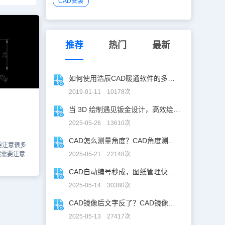
CAD安装
推荐
热门
最新
如何使用浩辰CAD暖通软件的多联机模块来自定义管材和管线？
2019-01-11 10178次
当 3D 绘制遇见钣金设计，高效绘制电机框架！
2025-05-26 13610次
CAD怎么测量角度？CAD角度测量“快准稳”
要注意很多
然需要注意很
2025-05-21 22148次
分必要的，下
CAD自动编号秒成，图纸管理快人「亿」步！
些审核要
准备阶段的
2025-05-14 30380次
求。目的是减
工顺利进行，
CAD镜像后文字反了？CAD镜像文字不翻，一键搞定！
在接到施工图
2025-05-13 27417次
图纸设计的要