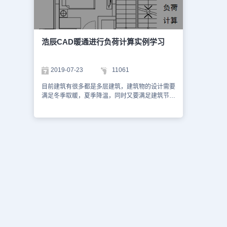
【风管系统设置】对话框，在其中可以对风管系统
可调出【法
进行添加，添加对应名称及代号，设置完成后点击
调出的【法
【确定】即可。如下图所示： 2、新增【风管系
需求选择绘
统】后，可以点击【暖通空调】—【通风空调】—
双线开口、
【风管】，在弹出的【风管】对话框中，下拉【风
中已有的法
浩辰CAD暖通进行负荷计算实例学习
管类型】选项框，则可显示刚才新添加的风管系
换掉原有的
统。如下图所示： 在这节暖通CAD制图教程中，
软件，作为
给大家分享了浩辰CAD暖通软件中新增风管系统
暖通软件，
2019-07-23
11061
的详细步骤，希望这些信息能对各位设计师朋友们
工具，让设
有所帮助。敬请关注浩辰CAD官网教程专区，以
够有效提高
目前建筑有很多都是多层建筑，建筑物的设计需要
便不错过我们后续更新的CAD设计教程文章，让
小编给大家
满足冬季取暖，夏季降温，同时又要满足建筑节能
我们共同探索更多精彩内容！
样式的方法
需求。这些都需要对建筑物进行负荷计算。本文介
要忘记关注
绍浩辰cad暖通进行负荷计算实例学习 一、计算条
更新CAD
件工程的建筑例如下，计算图中建筑的卧室负荷。
的实用技巧
建筑所在地：北京；层数：10层；层高：3m；外
墙构造：混凝土外墙，传热系数0.6W/㎡?℃；外
窗构造：传热系数2.8W/㎡?℃；内墙构造：加气
混凝土内墙，传热系数1.37 W/㎡?℃；卧室为1层
房间，采暖温度20℃，房间面积10.9㎡，具有宽
度3.9m西外墙、宽度2.25m北外墙、宽度0.6m东
外墙、宽度0.85m北外墙、宽度1.5m、高度2m的
北外窗、宽度4.2m内墙。图1 1．负荷计算所需参
数的录入1)启动负荷计算启动浩辰CAD暖通软件
2011，进入浩辰CAD暖通窗口主界面。选择【负
荷计算】。2)输入基本信息选择【工程建筑】中的