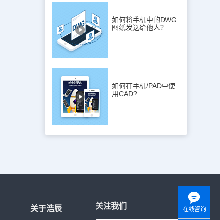
图(1)生活
高层供水设备
如何将手机中的DWG
期能否满足用
图纸发送给他人？
合理，选型
设备及可能
止回流污染的
换热站泵房
求的房间。水
顶板是否采取
洗室布置在
如何在手机/PAD中使
等有严格卫生
用CAD?
否设置密封
及其布置、
否合理，有
关管道编号、
标高、坡度、
型号、数量是
观和使用方
规范要求。
用房或公共场
漏的地方。
是否满足规
泵接合器的
关注我们
分区或配合
关于浩辰
在线咨询
了相应的水幕