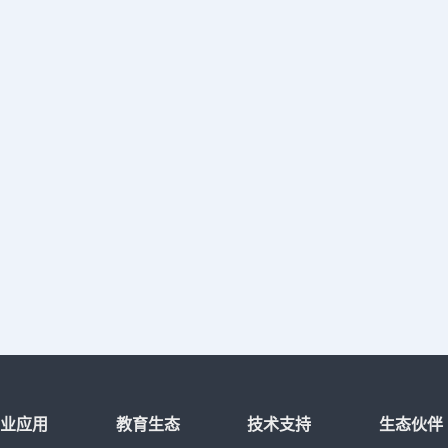
选用了淘汰产品。2、给排水、暖通平面
水池、水箱是否为独立的结构型式，
选型是否节能减耗、卫生，用水高峰
户需求。(2)小区供热设备的规格是否
是否节能减耗。(3)给水管道与水加热
引起回流的卫生设备的连接是否有防
措施。(4)生活给水泵房及消防泵房、
的位置是否避开了有防振或有安静要
泵机组，吸、压水管支架及机房墙体
了隔振或消声措施。(5)有无厕所、盥
餐厅、食品加工、仪器储存及变配电
要求用房的上层。(6)地下污水泵井是
井盖和通气管。(7)选用的水加热设备
敷设是否考虑了检修要求。(8)设计是
无遗漏。图纸中的标注有无错误。有
设备型号是否完整无误。有关部位的
坐标位置是否正确。材料名称、规格
否正确完整。(9)管道安装位置是否美
便。(10)管道的布置、敷设是否满足
3、消防部分平面图(1)建筑物内不同
所灭火设施的选择是否恰当，有无遗
(2)消防水池、高位水箱及消防水泵房
范要求。(3)消火栓及自动喷洒头、水
布置是否满足规范要求。(4)需要水幕
行业应用
教育生态
技术支持
生态伙伴
防火卷帘分区处是否按规范要求设置