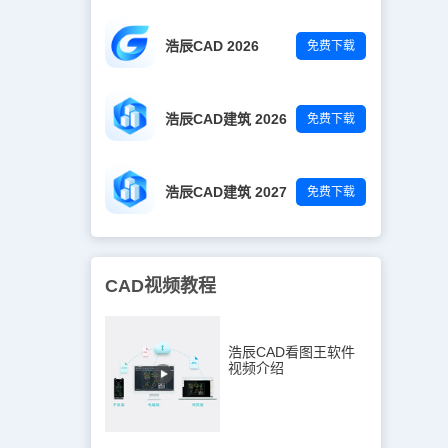
《建筑工程设
明应包括设
个系统扼要的
浩辰CAD 2026
免费下载
道敷设、管道
。(3) 图
4)主要设
水加热设备、
浩辰CAD建筑 2026
免费下载
型是否安全合
防水锤、防
防冻、放气泄
采取有效合理
浩辰CAD建筑 2027
免费下载
备设施及其
各部分设计是
求。(7)
明确。设计是
要采用特殊措
CAD视频教程
工质量和施工
工手段、施
)是否按消
自动喷水灭
浩辰CAD看图王软件
等系统和设
视频介绍
道、组件、设
介质是否清
、品种、数量
(12)是否