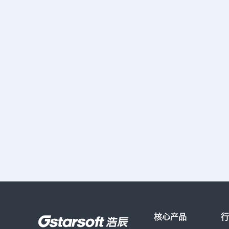
计算书形式、控制计算书中需要显示的内容，见图
7。 图7以上就是本文内容浩辰cad暖通进行负荷
计算实例学习，浩辰暖通软件的负荷计算功能非常
强大，该计算是经过建设部认证的，结果具有权威
性。希望本文对你有帮助。
核心产品