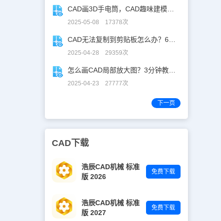
点和特点，领
CAD画3D手电筒，CAD趣味建模、秒出图！
筑结构，以便
施。在审核图
2025-05-08 17378次
，以便设计人
充。一、建筑
CAD无法复制到剪贴板怎么办？60秒自救指南！
、专业设计
2025-04-28 29359次
电气动力间
、通风、空
怎么画CAD局部放大图？3分钟教你让细节「说话」！
埋地管道或管
设备的电气
2025-04-23 27777次
备的进线接管
管道或线路
下一页
是否明确。
管路有无矛
的关系(1)
。(2)设
CAD下载
道敷设的需
满足管道敷
)给排水、暖
浩辰CAD机械 标准
标高、位置尺
免费下载
版 2026
主体结构、
装修材料等与
现将建筑给
浩辰CAD机械 标准
原则和按图纸
免费下载
版 2027
1)设计是否