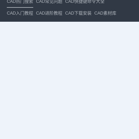
CAD热门搜索
CAD常见问题
CAD快捷键命令大全
CAD入门教程
CAD进阶教程
CAD下载安装
CAD素材库
CAD制图
CAD软件下载
CAD正版
免费CAD
下载CAD
国产
CAD
建筑CAD
CAD设计
CAD教程
CAD安装
CAD是什么
CAD制图软件
CAD制图初学入门
CAD下载安装
CAD图纸下载
CAD注册
CAD官网
CAD绘图
dwg
dwg格式
关注我们
扫码关注公众号
每月领专属优惠
Copyright © 1992-
2026
苏州浩辰软件股份有限公司 版权所有
苏ICP备
12077906号-1
增值电信业务经营许可证：
苏B2-20210241
苏公网安备
32059002004222号