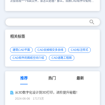
次会出现一个bak文件，该怎么处理？那么，浩辰CAD软件中如何处
理重复保存的文件呢？今天就为大家简单介绍下。CAD软件中重复保
存文件的处理方法1、CAD里面对一个文件修改后重复保存都会产生
一个bak格式的文件，这文件到底有什么作用呢？作用很简单，当你
原文件损坏了或者不小心删除了，这个文件可以帮助你恢复原文件。
方法：将文件的后缀bak改为dwg即可恢复文件。2、当然也有人觉得
这文件看起来很不舒服，觉得没必要存在，那怎么CAD保存时不产生
此文件？方法：工具--选项中我红线里面不要打勾就可以不出现BAK
文件，如下图： 这样就不会每次保存都会出现一个BAK文件了。以
相关标签
上就是在浩辰CAD软件中，当我们重复保存同一张图纸的时候，如何
设置才可以不出现bak文件呢？方法见上。今天就介绍这么多了。安
装浩辰CAD软件试试吧。更多CAD教程技巧，可关注浩辰CAD官网
建筑CAD平面
CAD去掉相交多余线
CAD标注样式
进行查看。
CAD软件的图纸空间介绍
CAD道路工程图
推荐
热门
最新
从3D数字化设计到3D打印，进阶提升秘籍！
2024-06-06 17173次