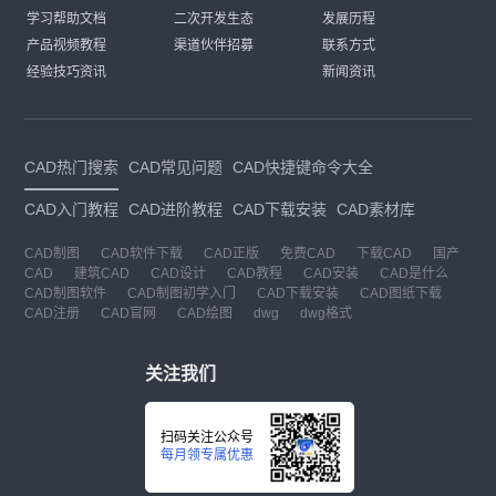
学习帮助文档
二次开发生态
发展历程
产品视频教程
渠道伙伴招募
联系方式
经验技巧资讯
新闻资讯
CAD热门搜索
CAD常见问题
CAD快捷键命令大全
CAD入门教程
CAD进阶教程
CAD下载安装
CAD素材库
CAD制图
CAD软件下载
CAD正版
免费CAD
下载CAD
国产
CAD
建筑CAD
CAD设计
CAD教程
CAD安装
CAD是什么
CAD制图软件
CAD制图初学入门
CAD下载安装
CAD图纸下载
CAD注册
CAD官网
CAD绘图
dwg
dwg格式
关注我们
扫码关注公众号
每月领专属优惠