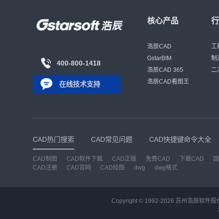
核心产品
浩辰CAD
工
GstarBIM
制
400-800-1418
浩辰CAD 365
二
浩辰CAD看图王
在线技术支持
CAD热门搜索
CAD常见问题
CAD快捷键命令大全
CAD制图
CAD软件下载
CAD正版
免费CAD
下载CAD
国
CAD注册
CAD官网
CAD绘图
dwg
dwg格式
Copyright © 1992-
2026
苏州浩辰软件股