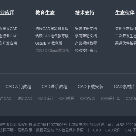
行业应用
教育生态
技术支持
生态伙伴
程建设CAD
浩辰CAD建筑教育版
安装注册文档
信创生态伙
造行业CAD
浩辰CAD电气教育版
学习帮助文档
二次开发生
次开发应用
GstarBIM 教育版
产品视频教程
渠道伙伴招
浩辰3D Cloud教育版
经验技巧资讯
CAD入门教程
CAD进阶教程
CAD下载安装
CAD素材库
产CAD
建筑CAD
CAD设计
CAD教程
CAD安装
CAD是什么
CAD
份有限公司 版权所有
苏ICP备12077906号-1
增值电信业务经营许可证：
苏B2-20210
·
·
|
法律声明
隐私政策
数据安全与个人信息保护承诺
CAD
CAD软件
CAD