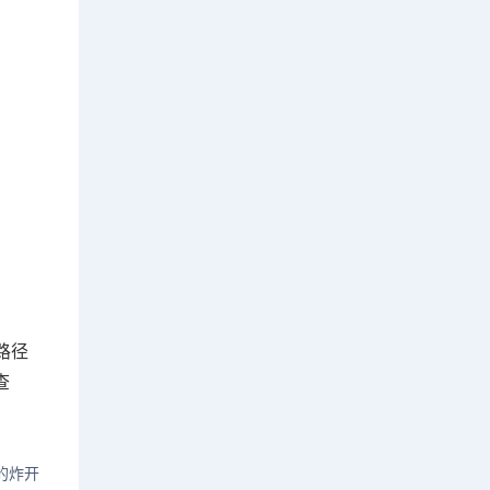
路径
查
的炸开