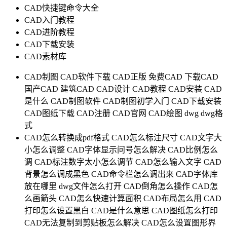
CAD快捷键命令大全
CAD入门教程
CAD进阶教程
CAD下载安装
CAD素材库
CAD制图
CAD软件下载
CAD正版
免费CAD
下载CAD
国产CAD
建筑CAD
CAD设计
CAD教程
CAD安装
CAD
是什么
CAD制图软件
CAD制图初学入门
CAD下载安装
CAD图纸下载
CAD注册
CAD官网
CAD绘图
dwg
dwg格
式
CAD怎么转换成pdf格式
CAD怎么标注尺寸
CAD文字大
小怎么调整
CAD字体显示问号怎么解决
CAD比例怎么
调
CAD标注数字太小怎么调节
CAD怎么输入文字
CAD
背景怎么调成黑色
CAD命令栏怎么调出来
CAD字体库
放在哪里
dwg文件怎么打开
CAD倒角怎么操作
CAD怎
么画箭头
CAD怎么快速计算面积
CAD布局怎么用
CAD
打印怎么设置黑白
CAD是什么意思
CAD图纸怎么打印
CAD无法复制到剪贴板怎么解决
CAD怎么设置图形界