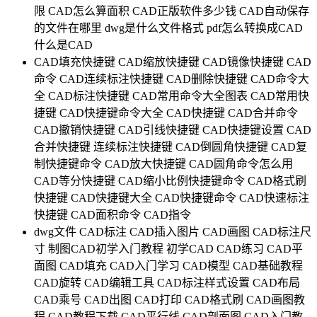
限
CAD怎么算面积
CAD正版软件多少钱
CAD自动保存
的文件在哪里
dwg是什么文件格式
pdf怎么转换成CAD
什么是CAD
CAD填充快捷键
CAD缩放快捷键
CAD镜像快捷键
CAD
命令
CAD连续标注快捷键
CAD删除快捷键
CAD命令大
全
CAD标注快捷键
CAD常用命令大全图表
CAD常用快
捷键
CAD快捷键命令大全
CAD快捷键
CAD合并命令
CAD撤销快捷键
CAD引线快捷键
CAD快捷键设置
CAD
合并快捷键
连续标注快捷键
CAD倒圆角快捷键
CAD复
制快捷键命令
CAD放大快捷键
CAD圆角命令怎么用
CAD等分快捷键
CAD缩小比例快捷键命令
CAD格式刷
快捷键
CAD快捷键大全
CAD快捷键命令
CAD快速标注
快捷键
CAD面积命令
CAD指令
dwg文件
CAD标注
CAD插入图片
CAD画图
CAD标注尺
寸
制图CAD初学入门教程
初学CAD
CAD练习
CAD平
面图
CAD填充
CAD入门学习
CAD模型
CAD基础教程
CAD旋转
CAD编辑工具
CAD标注样式设置
CAD布局
CAD乘号
CAD出图
CAD打印
CAD格式刷
CAD画图教
程
CAD教程下载
CAD平行线
CAD剖面图
CAD入门教