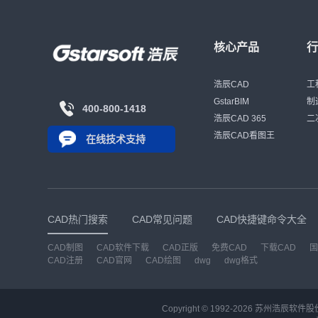
核心产品
浩辰CAD
工
GstarBIM
制
400-800-1418
浩辰CAD 365
二
浩辰CAD看图王
在线技术支持
CAD热门搜索
CAD常见问题
CAD快捷键命令大全
CAD制图
CAD软件下载
CAD正版
免费CAD
下载CAD
国
CAD注册
CAD官网
CAD绘图
dwg
dwg格式
Copyright © 1992-
2026
苏州浩辰软件股