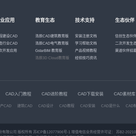
行业应用
教育生态
技术支持
生态伙伴
程建设CAD
浩辰CAD建筑教育版
安装注册文档
信创生态伙
造行业CAD
浩辰CAD电气教育版
学习帮助文档
二次开发生
次开发应用
GstarBIM 教育版
产品视频教程
渠道伙伴招
浩辰3D Cloud教育版
经验技巧资讯
CAD入门教程
CAD进阶教程
CAD下载安装
CAD素材库
产CAD
建筑CAD
CAD设计
CAD教程
CAD安装
CAD是什么
CAD
份有限公司 版权所有
苏ICP备12077906号-1
增值电信业务经营许可证：
苏B2-20210