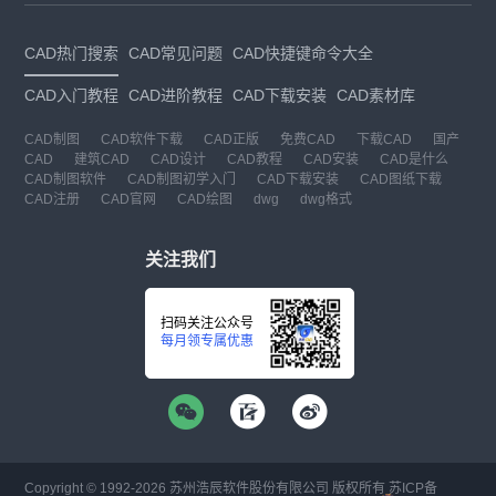
CAD热门搜索
CAD常见问题
CAD快捷键命令大全
CAD入门教程
CAD进阶教程
CAD下载安装
CAD素材库
CAD制图
CAD软件下载
CAD正版
免费CAD
下载CAD
国产
CAD
建筑CAD
CAD设计
CAD教程
CAD安装
CAD是什么
CAD制图软件
CAD制图初学入门
CAD下载安装
CAD图纸下载
CAD注册
CAD官网
CAD绘图
dwg
dwg格式
关注我们
扫码关注公众号
每月领专属优惠
Copyright © 1992-
2026
苏州浩辰软件股份有限公司 版权所有
苏ICP备