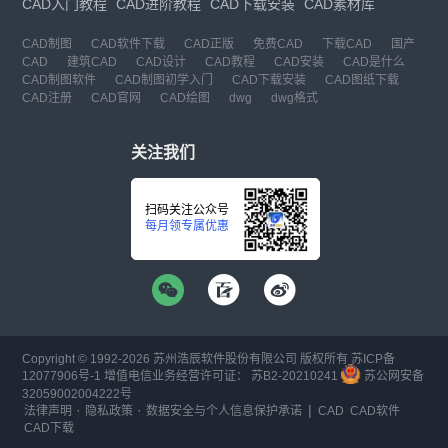
CAD入门教程
CAD进阶教程
CAD下载安装
CAD素材库
CAD制图
CAD软件下载
CAD正版
免费CAD
下载CAD
国产
CAD
建筑CAD
CAD设计
CAD教程
CAD安装
CAD是什么
CAD制图软件
CAD制图初学入门
CAD下载安装
CAD图纸下载
CAD注册
CAD官网
CAD绘图
dwg
dwg格式
关注我们
扫码关注公众号
每月领专属优惠
Copyright © 1992-
2026
苏州浩辰软件股份有限公司 版权所有
苏ICP备
12077906号-1
增值电信业务经营许可证：
苏B2-20210241
苏公网安备
32059002004222号
·
·
|
法律声明
隐私政策
数据安全与个人信息保护承诺
CAD
CAD软件
CAD下载