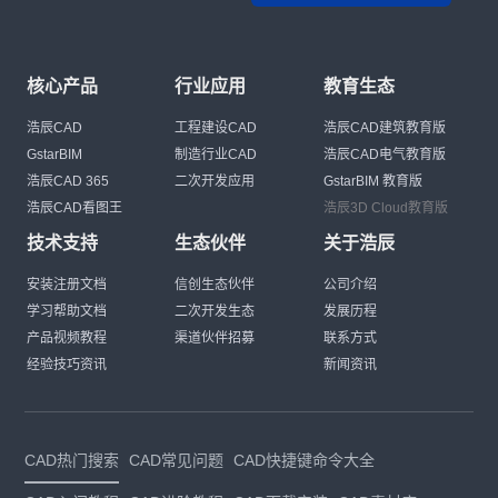
核心产品
行业应用
教育生态
浩辰CAD
工程建设CAD
浩辰CAD建筑教育版
GstarBIM
制造行业CAD
浩辰CAD电气教育版
浩辰CAD 365
二次开发应用
GstarBIM 教育版
浩辰CAD看图王
浩辰3D Cloud教育版
技术支持
生态伙伴
关于浩辰
安装注册文档
信创生态伙伴
公司介绍
学习帮助文档
二次开发生态
发展历程
产品视频教程
渠道伙伴招募
联系方式
经验技巧资讯
新闻资讯
CAD热门搜索
CAD常见问题
CAD快捷键命令大全