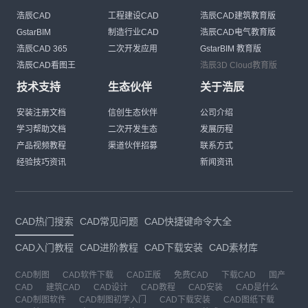
浩辰CAD
工程建设CAD
浩辰CAD建筑教育版
GstarBIM
制造行业CAD
浩辰CAD电气教育版
浩辰CAD 365
二次开发应用
GstarBIM 教育版
浩辰CAD看图王
浩辰3D Cloud教育版
技术支持
生态伙伴
关于浩辰
安装注册文档
信创生态伙伴
公司介绍
学习帮助文档
二次开发生态
发展历程
产品视频教程
渠道伙伴招募
联系方式
经验技巧资讯
新闻资讯
CAD热门搜索
CAD常见问题
CAD快捷键命令大全
CAD入门教程
CAD进阶教程
CAD下载安装
CAD素材库
CAD制图
CAD软件下载
CAD正版
免费CAD
下载CAD
国产
CAD
建筑CAD
CAD设计
CAD教程
CAD安装
CAD是什么
CAD制图软件
CAD制图初学入门
CAD下载安装
CAD图纸下载