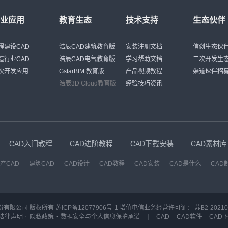
行业应用
教育生态
技术支持
生态伙伴
程建设CAD
浩辰CAD建筑教育版
安装注册文档
信创生态伙
造行业CAD
浩辰CAD电气教育版
学习帮助文档
二次开发生
次开发应用
GstarBIM 教育版
产品视频教程
渠道伙伴招
浩辰3D Cloud教育版
经验技巧资讯
CAD入门教程
CAD进阶教程
CAD下载安装
CAD素材库
产CAD
建筑CAD
CAD设计
CAD教程
CAD安装
CAD是什么
CAD
份有限公司 版权所有
苏ICP备12077906号-1
增值电信业务经营许可证：
苏B2-20210
·
·
|
法律声明
隐私政策
数据安全与个人信息保护承诺
CAD
CAD软件
CAD