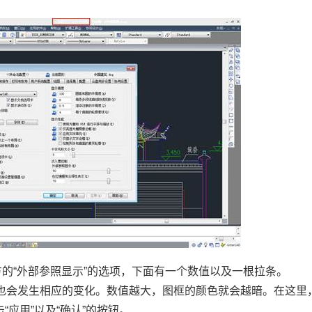
方的
“
外部参照显示
”
的选项，下面有一个数值以及一根拉条。
也会发生相应的变化。数值越大，图框的颜色就会越暗。在这里
击
“
应用
”
以及
“
确认
”
的按钮。