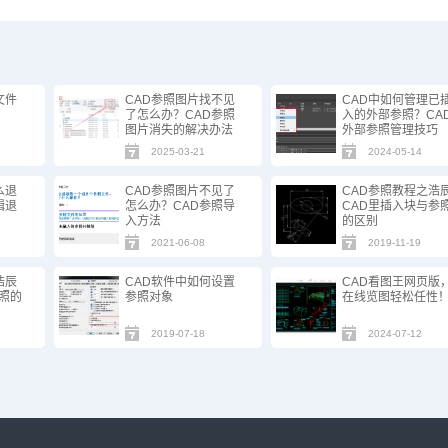
文件
CAD参照图片找不见
CAD中如何管理已
了怎么办？CAD参照
入的外部参照？CA
图片消失的解决办法
外部参照管理技巧
2025-03-21
2024-05-14
么退
CAD参照图片不见了
CAD参照教程之浩
辑退
怎么办？CAD参照导
CAD里插入块与参
入方法
的区别
2021-06-08
2019-11-19
浩辰
CAD软件中如何设置
CAD看图王网页版
参照的
参照对象
在线览图轻松任性
2019-07-18
2024-07-12