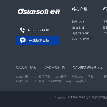
核心产品
浩辰CAD
工
GstarBIM
制
400-800-1418
浩辰CAD 365
二
浩辰CAD看图王
在线技术支持
CAD热门搜索
CAD常见问题
CAD快捷键命令大全
CAD制图
CAD软件下载
CAD正版
免费CAD
下载CAD
国
CAD注册
CAD官网
CAD绘图
dwg
dwg格式
Copyright © 1992-
2026
苏州浩辰软件股