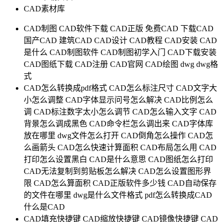
CAD素材库
CAD制图
CAD软件下载
CAD正版
免费CAD
下载CAD
国产CAD
建筑CAD
CAD设计
CAD教程
CAD安装
CAD
是什么
CAD制图软件
CAD制图初学入门
CAD下载安装
CAD图纸下载
CAD注册
CAD官网
CAD绘图
dwg
dwg格
式
CAD怎么转换成pdf格式
CAD怎么标注尺寸
CAD文字大
小怎么调整
CAD字体显示问号怎么解决
CAD比例怎么
调
CAD标注数字太小怎么调节
CAD怎么输入文字
CAD
背景怎么调成黑色
CAD命令栏怎么调出来
CAD字体库
放在哪里
dwg文件怎么打开
CAD倒角怎么操作
CAD怎
么画箭头
CAD怎么快速计算面积
CAD布局怎么用
CAD
打印怎么设置黑白
CAD是什么意思
CAD图纸怎么打印
CAD无法复制到剪贴板怎么解决
CAD怎么设置图形界
限
CAD怎么算面积
CAD正版软件多少钱
CAD自动保存
的文件在哪里
dwg是什么文件格式
pdf怎么转换成CAD
什么是CAD
CAD填充快捷键
CAD缩放快捷键
CAD镜像快捷键
CAD