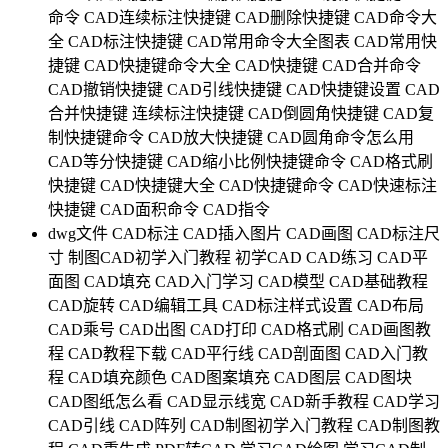
命令
CAD连续标注快捷键
CAD删除快捷键
CAD命令大
全
CAD标注快捷键
CAD常用命令大全图表
CAD常用快
捷键
CAD快捷键命令大全
CAD快捷键
CAD合并命令
CAD撤销快捷键
CAD引线快捷键
CAD快捷键设置
CAD
合并快捷键
连续标注快捷键
CAD倒圆角快捷键
CAD复
制快捷键命令
CAD放大快捷键
CAD圆角命令怎么用
CAD等分快捷键
CAD缩小比例快捷键命令
CAD格式刷
快捷键
CAD快捷键大全
CAD快捷键命令
CAD快速标注
快捷键
CAD面积命令
CAD指令
dwg文件
CAD标注
CAD插入图片
CAD画图
CAD标注尺
寸
制图CAD初学入门教程
初学CAD
CAD练习
CAD平
面图
CAD填充
CAD入门学习
CAD模型
CAD基础教程
CAD旋转
CAD编辑工具
CAD标注样式设置
CAD布局
CAD乘号
CAD出图
CAD打印
CAD格式刷
CAD画图教
程
CAD教程下载
CAD平行线
CAD剖面图
CAD入门教
程
CAD填充颜色
CAD图案填充
CAD图层
CAD图块
CAD图纸怎么看
CAD显示线宽
CAD新手教程
CAD学习
CAD引线
CAD阵列
CAD制图初学入门教程
CAD制图教