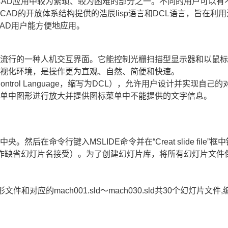
CAD应用中较为繁琐、较为困难的部分之一。不同的用户可以有
AD的开放体系结构提供的浩辰lisp语言和DCL语言，旨在利用
AD用户能方便地应用。
最流行的一种人机交互界面。它能控制光栅扫描型显示器和以鼠
可视化环境，是操作更为直观、自然、简便和快速。
Control Language，缩写为DCL），允许用户设计并实现自己的
菜单中图形进行放大并提供图标菜单中不能提供的文字信息。
在命令行键入MSLIDE命令并在“Creat slide file”框中
形名作缺省幻灯片名接受）。为了创建幻灯片库，将所有幻灯片文件
图形文件和对应的mach001.sld～mach030.sld共30个幻灯片文件