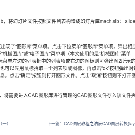
lib，将幻灯片文件按照文件列表构造成幻灯片库mach.slb： slidel
出现了“图形库”菜单项。点击下拉菜单“图形库”菜单项，弹出相
择“机械图库”或“电子图库”菜单项（本文使用的是“机械图库”菜单
标菜单左边的列表框中的列表项或右边的图标则可弹出图2所示
也可以先用鼠标拾取一个列表项或图标，再点击“ok”按钮弹出对
。点击“确定”按钮则打开图形文件。点击“取消”按钮则不打开
oom，将需要进入CAD图形库进行管理的CAD图形文件存入该文件
（一）
下一篇：CAD图层教程之浩辰CAD图层转换(laytr