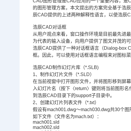
CAD
图形管理是CAD应用的一个重要内容，是
的图形管理方案，本文提出的方案完全基于浩辰C
辰CAD提供的上述两种解释性语言，以使浩辰C
浩辰CAD对话框
从用户观点来看，窗口操作环境是目前最先进
为代表的输入设备，向用户提供了图文并茂的
浩辰CAD提供了一种对话框语言（Dialog-box 
框。因此，可以使用对话框语言编程来对图标
浩辰CAD制作幻灯片库（*.SLB)
1、制作幻灯片文件（*.SLD）
在当前视窗中打开图形文件，并将图形移到屏幕中央。然后
入幻灯片名（按下〈return〉键则将当前图
到浩辰CAD目录下的support子目录中。
2、创建幻灯片列表文件（*.txt）
假设有mach001.dwg～mach030.dwg共30个
如下文件（文件名为mach.txt）：
mach001.sld
mach002.sld