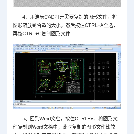
4
、用浩辰
CAD
打开需要复制的图形文件，将
图形缩放到合适的大小，然后按住
CTRL+A
全选，
再按
CTRL+C
复制图形文件
5
、回到
Word
文档，按住
CTRL+V
，将图形文
件复制到
Word
文档中，此时复制的图形文件比较