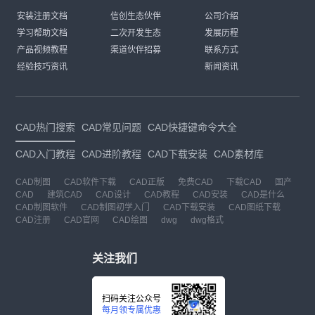
安装注册文档
信创生态伙伴
公司介绍
学习帮助文档
二次开发生态
发展历程
产品视频教程
渠道伙伴招募
联系方式
经验技巧资讯
新闻资讯
CAD热门搜索
CAD常见问题
CAD快捷键命令大全
CAD入门教程
CAD进阶教程
CAD下载安装
CAD素材库
CAD制图
CAD软件下载
CAD正版
免费CAD
下载CAD
国产
CAD
建筑CAD
CAD设计
CAD教程
CAD安装
CAD是什么
CAD制图软件
CAD制图初学入门
CAD下载安装
CAD图纸下载
CAD注册
CAD官网
CAD绘图
dwg
dwg格式
关注我们
扫码关注公众号
每月领专属优惠