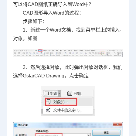
可以将
CAD
图纸正确导入到
Word
中？
CAD
图形导入
Word
的过程：
步骤如下：
1
、新建一个
Word
文档，找到菜单栏上的插入
-
对象，如图
2
、然后选择对象，此时弹出对象对话框，我们
选择
GstarCAD Drawing
，点击确定