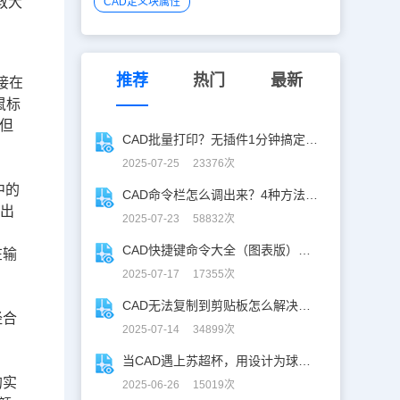
教大
CAD定义块属性
推荐
热门
最新
接在
鼠标
但
CAD批量打印？无插件1分钟搞定，效率飙升90%！
2025-07-25 23376次
中的
CAD命令栏怎么调出来？4种方法找回CAD命令栏
输出
2025-07-23 58832次
CAD快捷键命令大全（图表版），从此告别低效绘图！
在输
2025-07-17 17355次
CAD无法复制到剪贴板怎么解决？CAD复制失灵自救指南
经合
2025-07-14 34899次
当CAD遇上苏超杯，用设计为球赛打call！
的实
2025-06-26 15019次