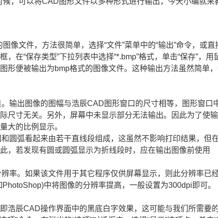
时候，可以将
CAD
图形文件以多种形式进行输出，今天小编就来
的图像文件，方法很简单，选择“文件”菜单中的“输出”命令，或直
话框，在“保存类型”下拉列表中选择“*.bmp”格式，单击“保存”，用
图形便被输出为bmp格式的图像文件。这种输出方法虽然简单，
准。输出图像的图幅与浩辰CAD图形窗口的尺寸相等，图形窗口
实际尺寸无关。另外，屏幕中未显示部分无法输出。因此为了使
尽量大的比例显示。
圆和圆弧看起来由若干直线段组成，这虽然不影响打印结果，但
因此，若发现有圆或圆弧显示为折线段时，应在输出图像前使用
。
分辨率。如果该文件用于其它程序仅供屏幕显示，则此分辨率已
otoShop)中将图像的分辨率提高，一般设置为300dpi即可。
即浩辰CAD操作界面中的黑底白字效果，这可能与我们所需要