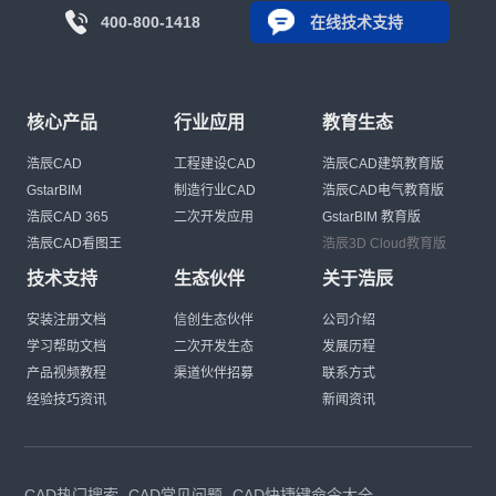
400-800-1418
在线技术支持
核心产品
行业应用
教育生态
浩辰CAD
工程建设CAD
浩辰CAD建筑教育版
GstarBIM
制造行业CAD
浩辰CAD电气教育版
浩辰CAD 365
二次开发应用
GstarBIM 教育版
浩辰CAD看图王
浩辰3D Cloud教育版
技术支持
生态伙伴
关于浩辰
安装注册文档
信创生态伙伴
公司介绍
学习帮助文档
二次开发生态
发展历程
产品视频教程
渠道伙伴招募
联系方式
经验技巧资讯
新闻资讯
CAD热门搜索
CAD常见问题
CAD快捷键命令大全