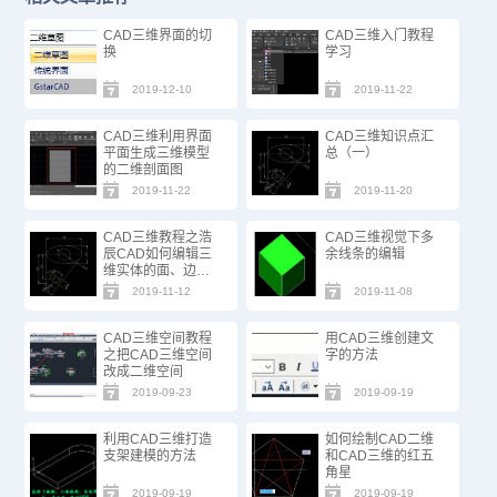
CAD三维界面的切
CAD三维入门教程
换
学习
2019-12-10
2019-11-22
CAD三维利用界面
CAD三维知识点汇
平面生成三维模型
总（一）
的二维剖面图
2019-11-22
2019-11-20
CAD三维教程之浩
CAD三维视觉下多
辰CAD如何编辑三
余线条的编辑
维实体的面、边、
体
2019-11-12
2019-11-08
CAD三维空间教程
用CAD三维创建文
之把CAD三维空间
字的方法
改成二维空间
2019-09-23
2019-09-19
利用CAD三维打造
如何绘制CAD二维
支架建模的方法
和CAD三维的红五
角星
2019-09-19
2019-09-19