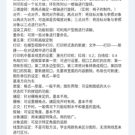
列可形成一个长方体；环形阵列以一根轴进行旋转。
三维旋转：用两点确定一根轴进行旋转。（实例：椅子的制作。）
对齐：一点对齐，等同对齐移动；两点对齐：将目标对象与参照对象
以两点为对齐，可选择是否缩放对象；三点对齐：将目标对象与参照
对象以三点进行对齐。
渲染工具栏：（功能较弱）可利用户型图进行讲解。
重命名：可将一些对象进行重命名。
第五章：打印和高级定制
打印：在模型视图中打印，打印样式表的新建：文件——打印——新
建——在对话框中进行设置
打印机中基本线宽的设置：激光打印机：红线：0.2；白线给：0.4
布局打印：视图菜单第一项：可进行设置，视口工具栏的应用：第一
项柜形视口，第二项多边型视口，第三项将对象转换成视口，第四项
视口的剪裁；要新建视口，先要将里面的内容删除。布局也可新建；
图形单位的设定：格式—单位
基准方向为东
厚度：格式—厚度，一般不用；图形界限：可设制图纸的大小
状态栏下的按钮的功能：
捕捉：针对栅格来定的，基本不用。
栅格：可设置栅格点。捕捉找开时有用。基本不用
正交：打开时，一般情况下只能绘制水平和垂直的直线。
极轴：可设定角度，基本不用
对象捕捉：用来捕捉特殊点。用的较广。
对象追踪：可显示特定角度的追踪
线宽的设定：不是可取方法，学全用颜色来区分图形，无须用线宽来
进行区分。