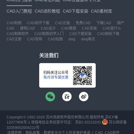
CAD入门教程
CAD进阶教程
CAD下载安装
CAD素材库
CAD制图
CAD软件下载
CAD正版
免费CAD
下载CAD
国产
CAD
建筑CAD
CAD设计
CAD教程
CAD安装
CAD是什么
CAD制图软件
CAD制图初学入门
CAD下载安装
CAD图纸下载
CAD注册
CAD官网
CAD绘图
dwg
dwg格式
关注我们
扫码关注公众号
每月领专属优惠
Copyright © 1992-
2026
苏州浩辰软件股份有限公司 版权所有
苏ICP备
12077906号-1
增值电信业务经营许可证：
苏B2-20210241
苏公网安备
32059002004222号
·
·
|
法律声明
隐私政策
数据安全与个人信息保护承诺
CAD
CAD软件