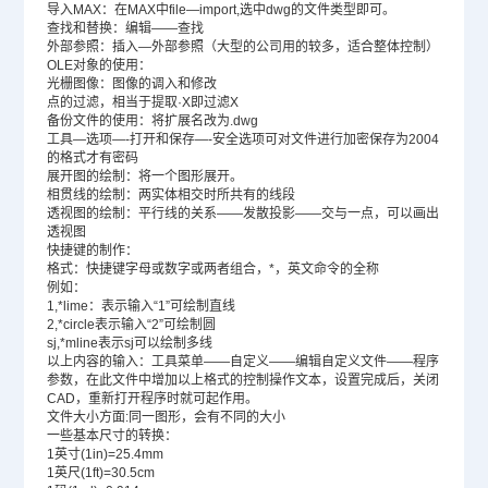
导入MAX：在MAX中file—import,选中dwg的文件类型即可。
查找和替换：编辑——查找
外部参照：插入—外部参照（大型的公司用的较多，适合整体控制）
OLE对象的使用：
光栅图像：图像的调入和修改
点的过滤，相当于提取·X即过滤X
备份文件的使用：将扩展名改为.dwg
工具—选项—-打开和保存—-安全选项可对文件进行加密保存为2004
的格式才有密码
展开图的绘制：将一个图形展开。
相贯线的绘制：两实体相交时所共有的线段
透视图的绘制：平行线的关系——发散投影——交与一点，可以画出
透视图
快捷键的制作：
格式：快捷键字母或数字或两者组合，*，英文命令的全称
例如：
1,*lime：表示输入“1”可绘制直线
2,*circle表示输入“2”可绘制圆
sj,*mline表示sj可以绘制多线
以上内容的输入：工具菜单——自定义——编辑自定义文件——程序
参数，在此文件中增加以上格式的控制操作文本，设置完成后，关闭
CAD，重新打开程序时就可起作用。
文件大小方面:同一图形，会有不同的大小
一些基本尺寸的转换：
1英寸(1in)=25.4mm
1英尺(1ft)=30.5cm