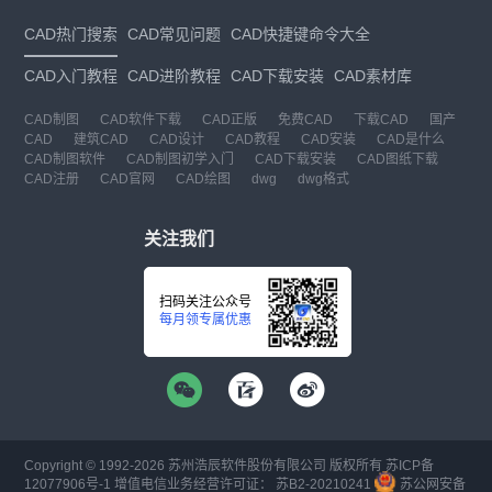
CAD热门搜索
CAD常见问题
CAD快捷键命令大全
CAD入门教程
CAD进阶教程
CAD下载安装
CAD素材库
CAD制图
CAD软件下载
CAD正版
免费CAD
下载CAD
国产
CAD
建筑CAD
CAD设计
CAD教程
CAD安装
CAD是什么
CAD制图软件
CAD制图初学入门
CAD下载安装
CAD图纸下载
CAD注册
CAD官网
CAD绘图
dwg
dwg格式
关注我们
扫码关注公众号
每月领专属优惠
Copyright © 1992-
2026
苏州浩辰软件股份有限公司 版权所有
苏ICP备
12077906号-1
增值电信业务经营许可证：
苏B2-20210241
苏公网安备