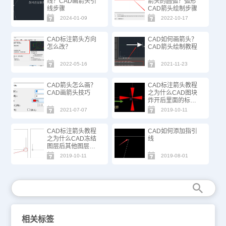
线？CAD画箭头引
箭头的圆弧？弧形
线步骤
CAD箭头绘制步骤
2024-01-09
2022-10-17
CAD标注箭头方向
CAD如何画箭头？
怎么改？
CAD箭头绘制教程
2022-05-16
2021-11-23
CAD箭头怎么画？
CAD标注箭头教程
CAD画箭头技巧
之为什么CAD图块
炸开后里面的标注
箭头变得很大
2021-07-07
2019-10-11
CAD标注箭头教程
CAD如何添加指引
之为什么CAD冻结
线
图层后其他图层标
注箭头消失了
2019-10-11
2019-08-01
相关标签