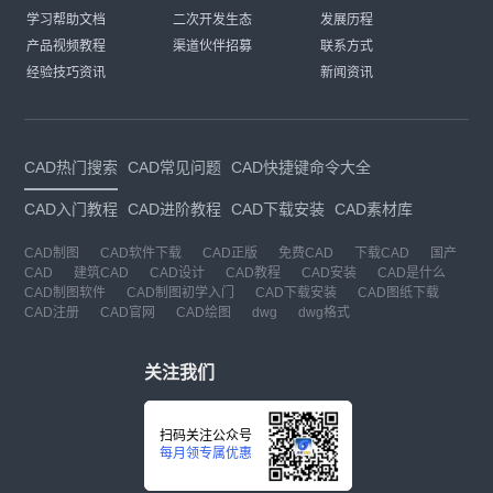
学习帮助文档
二次开发生态
发展历程
产品视频教程
渠道伙伴招募
联系方式
经验技巧资讯
新闻资讯
CAD热门搜索
CAD常见问题
CAD快捷键命令大全
CAD入门教程
CAD进阶教程
CAD下载安装
CAD素材库
CAD制图
CAD软件下载
CAD正版
免费CAD
下载CAD
国产
CAD
建筑CAD
CAD设计
CAD教程
CAD安装
CAD是什么
CAD制图软件
CAD制图初学入门
CAD下载安装
CAD图纸下载
CAD注册
CAD官网
CAD绘图
dwg
dwg格式
关注我们
扫码关注公众号
每月领专属优惠