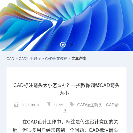
CAD
>
CAD行业教程
>
CAD图文教程
>
文章详情
CAD标注箭头太小怎么办？一招教你调整CAD箭头
大小！
CAD标注箭头
CAD箭
2025-09-10
21195
头
在
CAD设计
工作中，标注是传达设计意图的关
键。但很多用户经常遇到一个问题：
CAD标注
箭头