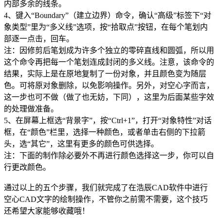
内部多余的线条。
4、键入“Boundary”（建立边界）命令，确认“高级”标签下“对
象类型”里为“多义线”选项，按“拾取点”按钮，在每个笔划内
部逐一点击，回车。
注：因修剪后笔划成为许多个独立的零碎直线和圆弧，所以用
这个命令再把每一个笔划连成封闭的多义线。注意，该命令的
结果，实际上是在原地复制了一份对象，并且颜色变为随层
色。可将原对象删除，以免影响操作。另外，对空心字而言，
这一步也可不做（做了也无妨，下同），这里为后面某些字效
的处理做准备。
5、在屏幕上框选“背景字”，按“Ctrl+1”，打开“对象特性”对话
框，在“颜色”栏里，选择一种颜色，或者单击右侧的下拉箭
头，选“其它”，这里有更多的颜色可供选择。
注：下面的制作除必要外不再进行颜色选择这一步，你可以自
行更改颜色。
通过以上的五个步骤，我们就完成了在浩辰
CAD软件
中进行
空心CAD文字的绘制操作，不管你之前需不需要，这个技巧
还希望大家能够收藏哦！