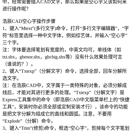
中，经常需要插入CAD文字，那么如果是空心字又该如何来
进行操作呢？
浩辰CAD空心字操作步骤
1、键入“Mtext”(多行文字)命令，打开“多行文字编辑器”，“字
符”标签里选择一种中文字体，例如综艺体，并输入“空心字”
三个字。
注：字体要选择笔划有宽度的，中英文均可，单线体（如
txt.shx，gbenor.shx，gbcbig.shx等）没有什么效果处理可言
（谁说的？）。
2、键入“Txtexp”（分解文字）命令，选择全部，回车分解所
选文字。
注：在浩辰CAD中，文字属于一类特殊的对象，必须分解成
线后，才能对其进行更多的处理。“Txtexp”（分解文字）是
Express工具集中的命令（即浩辰CAD中文版菜单栏上的“快捷
工具”，安装时你必须全部或定制安装才行），该命令的功能
是把文字分解为组成它的直线和圆弧。注意，不要用
“Explode”（分解）命令。
3、键入“Trim”(修剪)命令，框选“空心字”，剪掉每个文字笔划