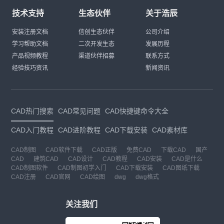
技术支持
生态伙伴
关于浩辰
安装注册文档
信创生态伙伴
公司介绍
学习帮助文档
二次开发生态
发展历程
产品视频教程
渠道伙伴招募
联系方式
经验技巧资讯
新闻资讯
CAD热门搜索
CAD常见问题
CAD快捷键命令大全
CAD入门教程
CAD进阶教程
CAD下载安装
CAD素材库
CAD制图
CAD软件下载
CAD正版
免费CAD
下载CAD
国产
CAD
建筑CAD
CAD设计
CAD教程
CAD安装
CAD是什么
CAD制图软件
CAD制图初学入门
CAD下载安装
CAD图纸下载
CAD注册
CAD官网
CAD绘图
dwg
dwg格式
关注我们