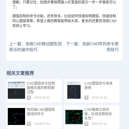
理解。只要记住，绘图步骤按照输入栏里面的提示一步一步做就可以
了。
圆弧绘制的命令功能，还有很多，比如如何快速绘制圆弧，快速绘制
同心圆弧等等，希望上面的教程能帮助大家，更多的还要到浩辰
CAD
官网
上学习。
上一篇：浩辰CAD移动图形到
下一篇：浩辰CAD阵列命令使
原点的操作技巧
用技巧
相关文章推荐
CAD圆弧命令绘制
CAD圆弧命令具体
盘根压盖的俯视图
使用
过程
2019-10-31
2019-10-31
同时画CAD圆弧和
CAD看图王网页
直线的命令
版，在线览图轻松
任性！
2019-07-23
2024-07-12