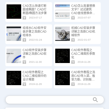
CAD怎么快速打断
CAD怎么批量替换
圆或椭圆？CAD打
文字？试试建筑
断圆/椭圆方法步骤
CAD查找替换命
令！
2023-07-17
2023-07-07
给排水CAD软件安
机械CAD安装步骤
装步骤之浩辰CAD
详解之浩辰CAD机
给排水
械软件
2022-01-24
2022-01-07
CAD软件安装步骤
CAD软件教程之
详解之浩辰CAD软
CAD二维图形参数
件
化
2021-11-30
2019-11-26
CAD软件教程之
CAD软件教程之浩
CAD二维绘图中的
辰CAD导入梁、板
设计难题
受力筋、识别板负
筋的方法
2019-11-26
2019-11-26