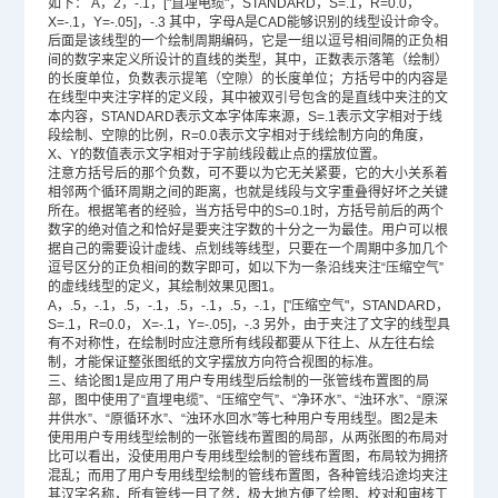
如下： A，2，-.1，["直埋电缆"，STANDARD，S=.1，R=0.0，
X=-.1，Y=-.05]，-.3 其中，字母A是CAD能够识别的线型设计命令。
后面是该线型的一个绘制周期编码，它是一组以逗号相间隔的正负相
间的数字来定义所设计的直线的类型，其中，正数表示落笔（绘制）
的长度单位，负数表示提笔（空隙）的长度单位；方括号中的内容是
在线型中夹注字样的定义段，其中被双引号包含的是直线中夹注的文
本内容，STANDARD表示文本字体库来源，S=.1表示文字相对于线
段绘制、空隙的比例，R=0.0表示文字相对于线绘制方向的角度，
X、Y的数值表示文字相对于字前线段截止点的摆放位置。
注意方括号后的那个负数，可不要以为它无关紧要，它的大小关系着
相邻两个循环周期之间的距离，也就是线段与文字重叠得好坏之关键
所在。根据笔者的经验，当方括号中的S=0.1时，方括号前后的两个
数字的绝对值之和恰好是要夹注字数的十分之一为最佳。用户可以根
据自己的需要设计虚线、点划线等线型，只要在一个周期中多加几个
逗号区分的正负相间的数字即可，如以下为一条沿线夹注“压缩空气”
的虚线线型的定义，其绘制效果见图1。
A，.5，-.1，.5，-.1，.5，-.1，.5，-.1，["压缩空气"，STANDARD，
S=.1，R=0.0， X=-.1，Y=-.05]，-.3 另外，由于夹注了文字的线型具
有不对称性，在绘制时应注意所有线段都要从下往上、从左往右绘
制，才能保证整张图纸的文字摆放方向符合视图的标准。
三、结论图1是应用了用户专用线型后绘制的一张管线布置图的局
部，图中使用了“直埋电缆”、“压缩空气”、“净环水”、“浊环水”、“原深
井供水”、“原循环水”、“浊环水回水”等七种用户专用线型。图2是未
使用用户专用线型绘制的一张管线布置图的局部，从两张图的布局对
比可以看出，没使用用户专用线型绘制的管线布置图，布局较为拥挤
混乱；而用了用户专用线型绘制的管线布置图，各种管线沿途均夹注
其汉字名称，所有管线一目了然，极大地方便了绘图、校对和审核工