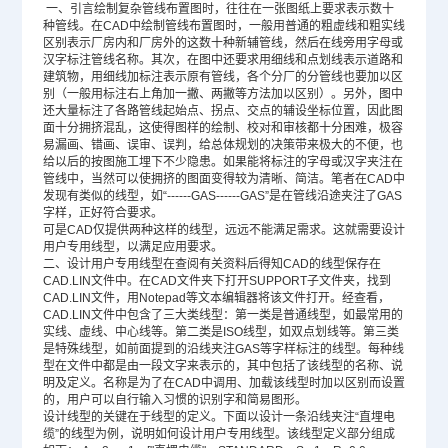
一、引言绘制复杂管线布置图时，往往在一张图纸上要求表示数十
种管线。在CAD中绘制管线布置图时，一般用普通的粗虚线和粗实线
区别表示厂房内和厂房外的这数十种新辅管线，然后在线旁用字母或
汉字标注管线名称。其次，在图中还要求用细线和点划线表示道路和
建筑物，用细线加标注表示原有管线，各个分厂的分管线也要加以区
别（一般用标注右上角加一撇、两撇等方法加以区别）。另外，图中
还大量标注了各路管线起始点、拐点、交点的辅设坐标位置，因此图
面十分拥挤混乱，这使得图样的绘制、校对和审核都十分困难，极容
易漏画、错画、误审、误判，给总体规划的决策带来极大的不便，也
给以后的按图施工埋下不少隐患。如果能将标注的字母或汉字夹注在
管线中，当然可以使拥挤的图面变得较为清晰、简洁。笔者在CAD中
发现有类似的线型，如“------GAS------GAS”是在管线沿途夹注了GAS
字样，正好符合要求。
可是CAD仅提供两种这样的线型，远远不能满足需求。这就需要设计
用户专用线型，以满足应用要求。
二、设计用户专用线型在查阅有关资料后得知CAD的线型保存在
CAD.LIN文件中。在CAD文件夹下打开SUPPORT子文件夹，找到
CAD.LIN文件，用Notepad等文本编辑器将该文件打开。经查看，
CAD.LIN文件中包含了三大类线型：第一类是普通线型，如最常用的
实线、虚线、中心线等。第二类是ISO线型，如双点划线等。第三类
是特殊线型，如前面提到的沿线夹注GAS等字样标注的线型。每种线
型在文件中都是由一段文字来表示的，其中包括了该线型的名称、说
明及定义。名称是为了在CAD中调用、加载该线型时加以区别而设置
的，用户可以自行输入习惯的识别字和简易图形。
设计线型的关键在于线型的定义。下面以设计一条沿线夹注“直埋电
缆”的线型为例，说明如何设计用户专用线型。该线型定义部分组成