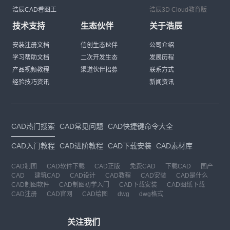
浩辰CAD看图王
浩辰3D Cloud教育版
技术支持
生态伙伴
关于浩辰
安装注册文档
信创生态伙伴
公司介绍
学习帮助文档
二次开发生态
发展历程
产品视频教程
渠道伙伴招募
联系方式
经验技巧资讯
新闻资讯
CAD热门搜索
CAD常见问题
CAD快捷键命令大全
CAD入门教程
CAD进阶教程
CAD下载安装
CAD素材库
CAD制图
CAD软件下载
CAD正版
免费CAD
下载CAD
国产
CAD
建筑CAD
CAD设计
CAD教程
CAD安装
CAD是什么
CAD制图软件
CAD制图初学入门
CAD下载安装
CAD图纸下载
CAD注册
CAD官网
CAD绘图
dwg
dwg格式
关注我们