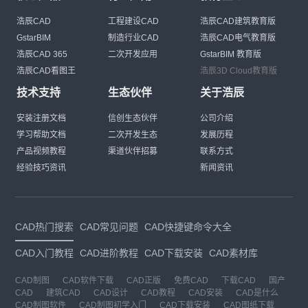
浩辰CAD
工程建设CAD
浩辰CAD建筑教育版
GstarBIM
制造行业CAD
浩辰CAD电气教育版
浩辰CAD 365
二次开发应用
GstarBIM 教育版
浩辰CAD看图王
浩辰3D Cloud教育版
技术支持
生态伙伴
关于浩辰
安装注册文档
信创生态伙伴
公司介绍
学习帮助文档
二次开发生态
发展历程
产品视频教程
渠道伙伴招募
联系方式
经验技巧资讯
新闻资讯
CAD热门搜索
CAD常见问题
CAD快捷键命令大全
CAD入门教程
CAD进阶教程
CAD下载安装
CAD素材库
CAD制图
CAD软件下载
CAD正版
免费CAD
下载CAD
国产
CAD
建筑CAD
CAD设计
CAD教程
CAD安装
CAD是什么
CAD制图软件
CAD制图初学入门
CAD下载安装
CAD图纸下载