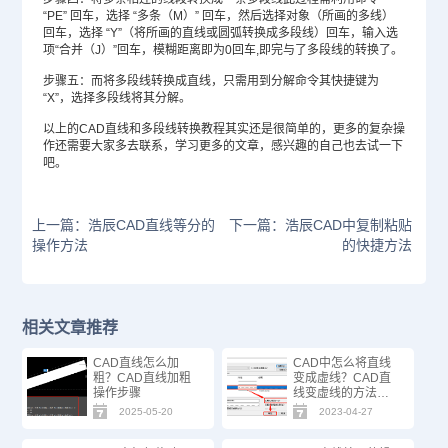
“PE” 回车，选择 “多条（M）” 回车，然后选择对象（所画的多线）
回车，选择 “Y”（将所画的直线或圆弧转换成多段线）回车，输入选
项“合并（J）”回车，模糊距离即为0回车,即完与了多段线的转换了。
步骤五：而将多段线转换成直线，只需用到分解命令其快捷键为
“X”，选择多段线将其分解。
以上的CAD直线和多段线转换教程其实还是很简单的，更多的复杂操
作还需要大家多去联系，学习更多的文章，感兴趣的自己也去试一下
吧。
上一篇：浩辰CAD直线等分的
下一篇：浩辰CAD中复制粘贴
操作方法
的快捷方法
相关文章推荐
CAD直线怎么加
CAD中怎么将直线
粗？CAD直线加粗
变成虚线？CAD直
操作步骤
线变虚线的方法步
骤
2025-05-20
2023-04-27