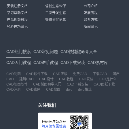
安装注册文档
信创生态伙伴
公司介绍
学习帮助文档
二次开发生态
发展历程
产品视频教程
渠道伙伴招募
联系方式
经验技巧资讯
新闻资讯
CAD热门搜索
CAD常见问题
CAD快捷键命令大全
CAD入门教程
CAD进阶教程
CAD下载安装
CAD素材库
CAD制图
CAD软件下载
CAD正版
免费CAD
下载CAD
国产
CAD
建筑CAD
CAD设计
CAD教程
CAD安装
CAD是什么
CAD制图软件
CAD制图初学入门
CAD下载安装
CAD图纸下载
CAD注册
CAD官网
CAD绘图
dwg
dwg格式
关注我们
扫码关注公众号
每月领专属优惠