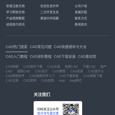
安装注册文档
信创生态伙伴
公司介绍
学习帮助文档
二次开发生态
发展历程
产品视频教程
渠道伙伴招募
联系方式
经验技巧资讯
新闻资讯
CAD热门搜索
CAD常见问题
CAD快捷键命令大全
CAD入门教程
CAD进阶教程
CAD下载安装
CAD素材库
CAD制图
CAD软件下载
CAD正版
免费CAD
下载CAD
国产
CAD
建筑CAD
CAD设计
CAD教程
CAD安装
CAD是什么
CAD制图软件
CAD制图初学入门
CAD下载安装
CAD图纸下载
CAD注册
CAD官网
CAD绘图
dwg
dwg格式
关注我们
扫码关注公众号
每月领专属优惠