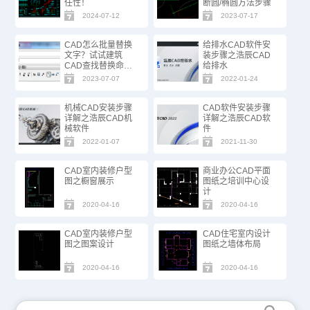
任性！
断圆/椭圆方法步骤
2024-07-12
2023-07-17
CAD怎么批量替换
给排水CAD软件安
文字？试试建筑
装步骤之浩辰CAD
CAD查找替换命
给排水
令！
2023-07-07
2022-01-24
机械CAD安装步骤
CAD软件安装步骤
详解之浩辰CAD机
详解之浩辰CAD软
械软件
件
2022-01-07
2021-11-30
CAD室内装修户型
商业办公CAD平面
图之橱窗展示
图纸之培训中心设
计
2020-04-16
2020-04-16
CAD室内装修户型
CAD住宅室内设计
图之图案设计
图纸之墙体布局
2020-04-16
2020-04-16