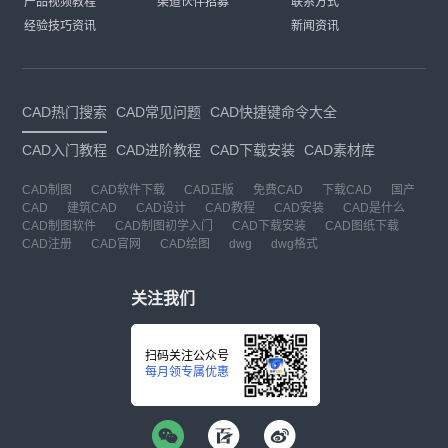
产品视频教程
渠道伙伴招募
联系方式
经验技巧资讯
新闻资讯
CAD热门搜索
CAD常见问题
CAD快捷键命令大全
CAD入门教程
CAD进阶教程
CAD下载安装
CAD素材库
CAD制图
CAD软件下载
CAD正版
免费CAD
下载CAD
国产
CAD
建筑CAD
CAD设计
CAD教程
CAD安装
CAD是什么
CAD制图软件
CAD制图初学入门
CAD下载安装
CAD图纸下载
CAD注册
CAD官网
CAD绘图
dwg
dwg格式
关注我们
扫码关注公众号
每月领专属优惠