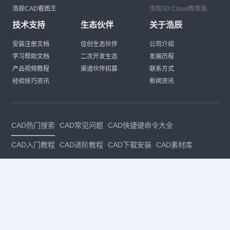
浩辰CAD看图王
浩辰3D Cloud教育版
技术支持
生态伙伴
关于浩辰
安装注册文档
信创生态伙伴
公司介绍
学习帮助文档
二次开发生态
发展历程
产品视频教程
渠道伙伴招募
联系方式
经验技巧资讯
新闻资讯
CAD热门搜索
CAD常见问题
CAD快捷键命令大全
CAD入门教程
CAD进阶教程
CAD下载安装
CAD素材库
CAD制图
CAD软件下载
CAD正版
免费CAD
下载CAD
国产
CAD
建筑CAD
CAD设计
CAD教程
CAD安装
CAD是什么
CAD制图软件
CAD制图初学入门
CAD下载安装
CAD图纸下载
CAD注册
CAD官网
CAD绘图
dwg
dwg格式
关注我们