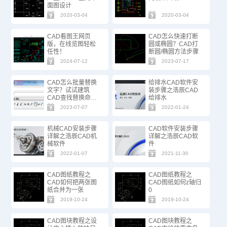
面图设计
2020-03-04
2020-03-04
CAD看图王网页
CAD怎么快速打断
版，在线览图轻松
圆或椭圆？CAD打
任性！
断圆/椭圆方法步骤
2024-07-12
2023-07-17
CAD怎么批量替换
给排水CAD软件安
文字？试试建筑
装步骤之浩辰CAD
CAD查找替换命
给排水
令！
2023-07-07
2022-01-24
机械CAD安装步骤
CAD软件安装步骤
详解之浩辰CAD机
详解之浩辰CAD软
械软件
件
2022-01-07
2021-11-30
CAD图纸教程之
CAD图纸教程之
CAD如何把两张图
CAD图纸如何z轴归
纸合并为一张
0
2019-10-24
2019-10-24
CAD图块教程之设
CAD图块教程之