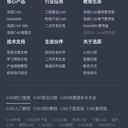
核心产品
行业应用
教育生态
浩辰CAD
工程建设CAD
浩辰CAD建筑教育版
GstarBIM
制造行业CAD
浩辰CAD电气教育版
浩辰CAD 365
二次开发应用
GstarBIM 教育版
浩辰CAD看图王
浩辰3D Cloud教育版
技术支持
生态伙伴
关于浩辰
安装注册文档
信创生态伙伴
公司介绍
学习帮助文档
二次开发生态
发展历程
产品视频教程
渠道伙伴招募
联系方式
经验技巧资讯
新闻资讯
CAD热门搜索
CAD常见问题
CAD快捷键命令大全
CAD入门教程
CAD进阶教程
CAD下载安装
CAD素材库
CAD制图
CAD软件下载
CAD正版
免费CAD
下载CAD
国产
CAD
建筑CAD
CAD设计
CAD教程
CAD安装
CAD是什么