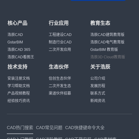
核心产品
行业应用
教育生态
浩辰CAD
工程建设CAD
浩辰CAD建筑教育版
GstarBIM
制造行业CAD
浩辰CAD电气教育版
浩辰CAD 365
二次开发应用
GstarBIM 教育版
浩辰CAD看图王
浩辰3D Cloud教育版
技术支持
生态伙伴
关于浩辰
安装注册文档
信创生态伙伴
公司介绍
学习帮助文档
二次开发生态
发展历程
产品视频教程
渠道伙伴招募
联系方式
经验技巧资讯
新闻资讯
CAD热门搜索
CAD常见问题
CAD快捷键命令大全