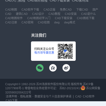
CAD入门教程
CAD进阶教程
CAD下载安装
CAD素材库
CAD制图
CAD软件下载
CAD正版
免费CAD
下载CAD
国产
CAD
建筑CAD
CAD设计
CAD教程
CAD安装
CAD是什么
CAD制图软件
CAD制图初学入门
CAD下载安装
CAD图纸下载
CAD注册
CAD官网
CAD绘图
dwg
dwg格式
关注我们
扫码关注公众号
每月领专属优惠
Copyright © 1992-
2026
苏州浩辰软件股份有限公司 版权所有
苏ICP备
12077906号-1
增值电信业务经营许可证：
苏B2-20210241
苏公网安备
32059002004222号
·
·
|
法律声明
隐私政策
数据安全与个人信息保护承诺
CAD
CAD软件
CAD下载