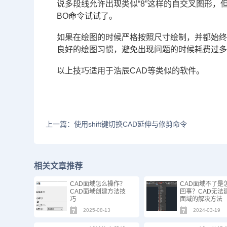
说多段线允许出现类似“8”这样的自交叉图形
BO命令试试了。
如果在绘图的时候严格按照尺寸绘制，并都始
良好的绘图习惯，避免出现问题的时候耗费过
以上技巧适用于浩辰
CAD
等类似的软件。
上一篇：使用shift键切换CAD延伸与修剪命令
相关文章推荐
CAD面域怎么操作？
CAD面域不了是
CAD面域创建方法技
回事？CAD无法
巧
面域的解决方法
2025-08-13
2024-03-19