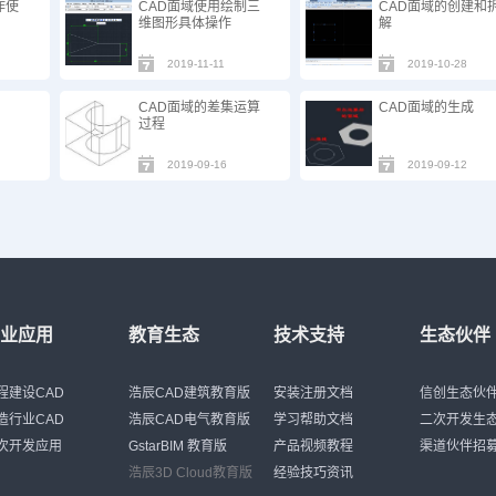
作使
CAD面域使用绘制三
CAD面域的创建和
维图形具体操作
解
2019-11-11
2019-10-28
CAD面域的差集运算
CAD面域的生成
过程
2019-09-16
2019-09-12
行业应用
教育生态
技术支持
生态伙伴
程建设CAD
浩辰CAD建筑教育版
安装注册文档
信创生态伙
造行业CAD
浩辰CAD电气教育版
学习帮助文档
二次开发生
次开发应用
GstarBIM 教育版
产品视频教程
渠道伙伴招
浩辰3D Cloud教育版
经验技巧资讯