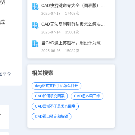
边界
CAD快捷键命令大全（图表版），从此告别低效绘图！
2025-07-17 17403次
养成
CAD无法复制到剪贴板怎么解决？CAD复制失灵自救指南
2025-07-14 35001次
当CAD遇上苏超杯，用设计为球赛打call！
2025-06-26 15082次
相关搜索
图命令
dwg格式文件手机怎么打开
CAD如何填充图案
CAD怎么画三维
CAD面域不了是怎么回事
么
CAD视口锁定和解锁