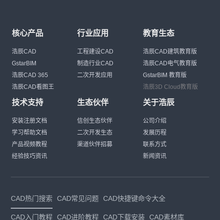
核心产品
行业应用
教育生态
浩辰CAD
工程建设CAD
浩辰CAD建筑教育版
GstarBIM
制造行业CAD
浩辰CAD电气教育版
浩辰CAD 365
二次开发应用
GstarBIM 教育版
浩辰CAD看图王
浩辰3D Cloud教育版
技术支持
生态伙伴
关于浩辰
安装注册文档
信创生态伙伴
公司介绍
学习帮助文档
二次开发生态
发展历程
产品视频教程
渠道伙伴招募
联系方式
经验技巧资讯
新闻资讯
CAD热门搜索
CAD常见问题
CAD快捷键命令大全
CAD入门教程
CAD进阶教程
CAD下载安装
CAD素材库