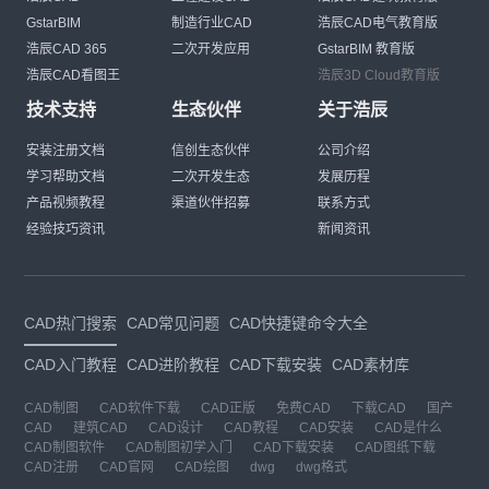
GstarBIM
制造行业CAD
浩辰CAD电气教育版
浩辰CAD 365
二次开发应用
GstarBIM 教育版
浩辰CAD看图王
浩辰3D Cloud教育版
技术支持
生态伙伴
关于浩辰
安装注册文档
信创生态伙伴
公司介绍
学习帮助文档
二次开发生态
发展历程
产品视频教程
渠道伙伴招募
联系方式
经验技巧资讯
新闻资讯
CAD热门搜索
CAD常见问题
CAD快捷键命令大全
CAD入门教程
CAD进阶教程
CAD下载安装
CAD素材库
CAD制图
CAD软件下载
CAD正版
免费CAD
下载CAD
国产
CAD
建筑CAD
CAD设计
CAD教程
CAD安装
CAD是什么
CAD制图软件
CAD制图初学入门
CAD下载安装
CAD图纸下载
CAD注册
CAD官网
CAD绘图
dwg
dwg格式