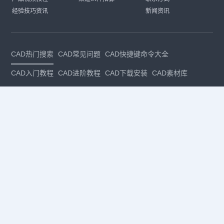
经验技巧资讯
新闻资讯
CAD热门搜索
CAD常见问题
CAD快捷键命令大全
CAD入门教程
CAD进阶教程
CAD下载安装
CAD素材库
CAD制图
CAD软件下载
CAD正版
免费CAD
下载CAD
国产
CAD
建筑CAD
CAD设计
CAD教程
CAD安装
CAD是什么
CAD制图软件
CAD制图初学入门
CAD下载安装
CAD图纸下载
CAD注册
CAD官网
CAD绘图
dwg
dwg格式
关注我们
扫码关注公众号
每月领专属优惠