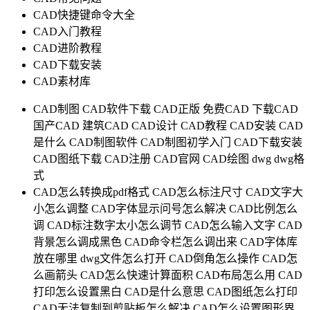
CAD快捷键命令大全
CAD入门教程
CAD进阶教程
CAD下载安装
CAD素材库
CAD制图
CAD软件下载
CAD正版
免费CAD
下载CAD
国产CAD
建筑CAD
CAD设计
CAD教程
CAD安装
CAD
是什么
CAD制图软件
CAD制图初学入门
CAD下载安装
CAD图纸下载
CAD注册
CAD官网
CAD绘图
dwg
dwg格
式
CAD怎么转换成pdf格式
CAD怎么标注尺寸
CAD文字大
小怎么调整
CAD字体显示问号怎么解决
CAD比例怎么
调
CAD标注数字太小怎么调节
CAD怎么输入文字
CAD
背景怎么调成黑色
CAD命令栏怎么调出来
CAD字体库
放在哪里
dwg文件怎么打开
CAD倒角怎么操作
CAD怎
么画箭头
CAD怎么快速计算面积
CAD布局怎么用
CAD
打印怎么设置黑白
CAD是什么意思
CAD图纸怎么打印
CAD无法复制到剪贴板怎么解决
CAD怎么设置图形界