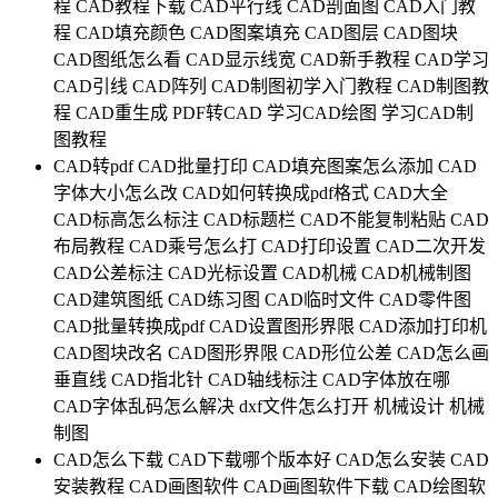
程
CAD教程下载
CAD平行线
CAD剖面图
CAD入门教
程
CAD填充颜色
CAD图案填充
CAD图层
CAD图块
CAD图纸怎么看
CAD显示线宽
CAD新手教程
CAD学习
CAD引线
CAD阵列
CAD制图初学入门教程
CAD制图教
程
CAD重生成
PDF转CAD
学习CAD绘图
学习CAD制
图教程
CAD转pdf
CAD批量打印
CAD填充图案怎么添加
CAD
字体大小怎么改
CAD如何转换成pdf格式
CAD大全
CAD标高怎么标注
CAD标题栏
CAD不能复制粘贴
CAD
布局教程
CAD乘号怎么打
CAD打印设置
CAD二次开发
CAD公差标注
CAD光标设置
CAD机械
CAD机械制图
CAD建筑图纸
CAD练习图
CAD临时文件
CAD零件图
CAD批量转换成pdf
CAD设置图形界限
CAD添加打印机
CAD图块改名
CAD图形界限
CAD形位公差
CAD怎么画
垂直线
CAD指北针
CAD轴线标注
CAD字体放在哪
CAD字体乱码怎么解决
dxf文件怎么打开
机械设计
机械
制图
CAD怎么下载
CAD下载哪个版本好
CAD怎么安装
CAD
安装教程
CAD画图软件
CAD画图软件下载
CAD绘图软