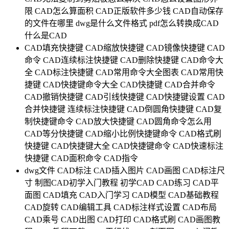
限
CAD怎么算面积
CAD正版软件多少钱
CAD自动保存
的文件在哪里
dwg是什么文件格式
pdf怎么转换成CAD
什么是CAD
CAD填充快捷键
CAD缩放快捷键
CAD镜像快捷键
CAD
命令
CAD连续标注快捷键
CAD删除快捷键
CAD命令大
全
CAD标注快捷键
CAD常用命令大全图表
CAD常用快
捷键
CAD快捷键命令大全
CAD快捷键
CAD合并命令
CAD撤销快捷键
CAD引线快捷键
CAD快捷键设置
CAD
合并快捷键
连续标注快捷键
CAD倒圆角快捷键
CAD复
制快捷键命令
CAD放大快捷键
CAD圆角命令怎么用
CAD等分快捷键
CAD缩小比例快捷键命令
CAD格式刷
快捷键
CAD快捷键大全
CAD快捷键命令
CAD快速标注
快捷键
CAD面积命令
CAD指令
dwg文件
CAD标注
CAD插入图片
CAD画图
CAD标注尺
寸
制图CAD初学入门教程
初学CAD
CAD练习
CAD平
面图
CAD填充
CAD入门学习
CAD模型
CAD基础教程
CAD旋转
CAD编辑工具
CAD标注样式设置
CAD布局
CAD乘号
CAD出图
CAD打印
CAD格式刷
CAD画图教