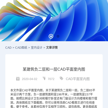
CAD
>
CAD图纸
>
室内设计
>
文章详情
某建筑负二层和一层CAD平面室内图
CAD平面室内图
2020-04-02
7072
本文件是
CAD
平面室内图，关于某建筑负二层和一层。负二层65平
米设计两个方案，负一层建筑面积是196平米，一层建筑是157平
面。按照比例设计卫生间和餐厅卧室还有门窗设计方向楼梯和客厅摆
放。具体图纸见下面截图，你可以使用浩辰CAD看图王进行在线查
看，便于参考。本素材仅用于互相学习资料，请勿商用。更多图纸库