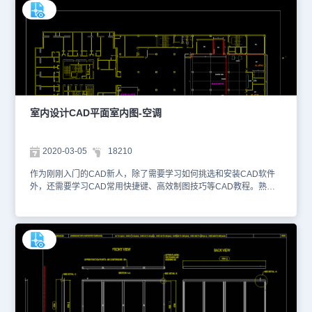
查看。本CAD图纸作为学习资料参考，请勿用于商业用途。
室内设计CAD平面室内图-空调
2020-03-05
18210
作为刚刚入门的CAD新人，除了需要学习如何挑选和安装CAD软件
外，还需要学习CAD常用快捷键、高效制图技巧等CAD教程。熟记
CAD常用快捷键，能够帮助我们快速熟悉和调出CAD绘图命令，提
高设计效率和减少误操作。本CAD图纸素材是使用CAD软件绘制
的、一套相对完整的室内设计CAD平面室内图纸，大家可以使用浩辰
CAD、浩辰CAD看图王查看来查看该DWG格式的设计图纸。小编为
您截取了一些该CAD图纸的预览图，如下所示。 该室内设计CAD平
面室内图纸主要包含了空调设计图、平面布置图等内容。设计师根据
建筑的原始结构和实际暖通应用需求，使用CAD常用快捷键绘制了该
设计图纸。大家可以使用CAD软件进行制图练习和设计借鉴，便于更
好地掌握教程的知识。1、空调设计图 2、平面布置图 关于该室内设