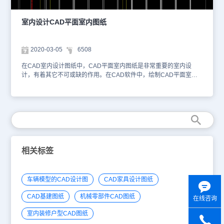
计CAD平面室内图纸的更多设计内容，CAD常用快捷键的更多应用
方法与使用场景，大家可以在浩辰CAD官网上进行检索与在线查看。
本CAD图纸作为学习资料参考，请勿用于商业用途。
室内设计CAD平面室内图纸
2020-03-05
6508
在CAD室内设计图纸中，CAD平面室内图纸是非常重要的室内设
计，有着其它不可或缺的作用。在CAD软件中，绘制CAD平面室内
图纸相对来说还是比较简单的。小编为您整理了某室内设计CAD平面
室内图纸提供给大家，你可以使用浩辰CAD看图王进行在线查看，便
于参考。本素材仅用于互相学习资料，请勿商用。更多图纸库资源可
访问浩辰CAD官网进行学习。1、室内设计CAD平面室内图纸
相关标签
车辆模型的CAD设计图
CAD家具设计图纸
CAD基建图纸
机械零部件CAD图纸
在线咨询
室内装修户型CAD图纸