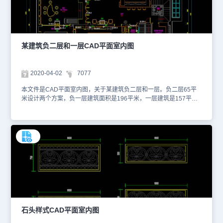
某建筑负二层和一层CAD平面室内图
2020-04-02
7077
本文件是CAD平面室内图，关于某建筑负二层和一层。负二层65平
米设计两个方案，负一层建筑面积是196平米，一层建筑是157平
面。按照比例设计卫生间和餐厅卧室还有门窗设计方向楼梯和客厅摆
放。具体图纸见下面截图，你可以使用浩辰CAD看图王进行在线查
看，便于参考。本素材仅用于互相学习资料，请勿商用。更多图纸库
资源可访问浩辰CAD官网进行学习。1、 一层平面布置图 2、 负一层
平面图 3、 负二层不同方案图
石头样式CAD平面室内图