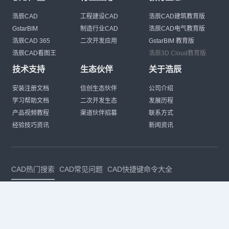
浩辰CAD
工程建设CAD
浩辰CAD建筑教育版
GstarBIM
制造行业CAD
浩辰CAD电气教育版
浩辰CAD 365
二次开发应用
GstarBIM 教育版
浩辰CAD看图王
浩辰3D Cloud教育版
技术支持
生态伙伴
关于浩辰
安装注册文档
信创生态伙伴
公司介绍
学习帮助文档
二次开发生态
发展历程
产品视频教程
渠道伙伴招募
联系方式
经验技巧资讯
新闻资讯
CAD热门搜索
CAD常见问题
CAD快捷键命令大全
CAD入门教程
CAD进阶教程
CAD下载安装
CAD素材库
CAD制图
CAD软件下载
CAD正版
免费CAD
下载CAD
国产
CAD
建筑CAD
CAD设计
CAD教程
CAD安装
CAD是什么
CAD制图软件
CAD制图初学入门
CAD下载安装
CAD图纸下载