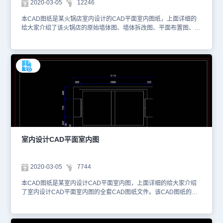
2020-03-05
12246
本CAD图纸是某火锅店室内设计的CAD平面室内图纸，上面详细的
给大家介绍了该火锅店的原始墙体图、墙体拆改图、平面布置图、电
源插座布置图以及开关面板布置图等等。相应的尺寸大小在图上也给
大家进行了标注。该CAD图纸的格式为dwg，您可以使用浩辰CAD
看图王网页版进行在线查看以及距离和面积的测量。以下为您截图了
该CAD图纸的预览图。本CAD图纸作为学习资料参考，请勿用于商
业用途。
室内设计CAD平面室内图
2020-03-05
7744
本CAD图纸是某室内设计CAD平面室内图，上面详细的给大家介绍
了室内设计CAD平面室内图的全套CAD图纸文件。该CAD图纸的格
式为dwg，您可以使用浩辰CAD看图王网页版进行在线查看以及距离
和面积的测量。以下为您截图了该CAD图纸的预览图，本CAD图纸
是全英文图纸，如果大家有需要可以在浩辰CAD看图王上无失真放大