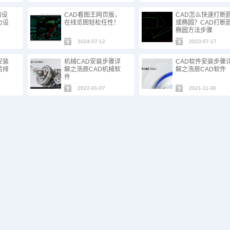
构设
CAD看图王网页版，
CAD怎么快速打断
力设
在线览图轻松任性！
或椭圆？CAD打断圆
椭圆方法步骤
2024-07-12
2023-07-17
安装
机械CAD安装步骤详
CAD软件安装步骤
给排
解之浩辰CAD机械软
解之浩辰CAD软件
件
2022-01-07
2021-11-30