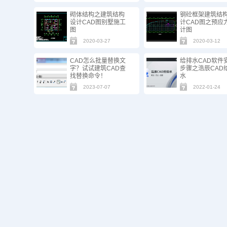
砌体结构之建筑结构
钢砼框架建筑结
设计CAD图别墅施工
计CAD图之预应
图
计图
2020-03-27
2020-03-12
CAD怎么批量替换文
给排水CAD软件
字？试试建筑CAD查
步骤之浩辰CAD
找替换命令！
水
2023-07-07
2022-01-24