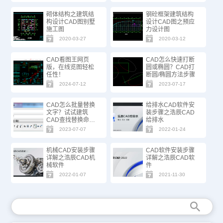
砌体结构之建筑结
钢砼框架建筑结构
构设计CAD图别墅
设计CAD图之预应
施工图
力设计图
2020-03-27
2020-03-12
CAD看图王网页
CAD怎么快速打断
版，在线览图轻松
圆或椭圆？CAD打
任性！
断圆/椭圆方法步骤
2024-07-12
2023-07-17
CAD怎么批量替换
给排水CAD软件安
文字？试试建筑
装步骤之浩辰CAD
CAD查找替换命
给排水
令！
2023-07-07
2022-01-24
机械CAD安装步骤
CAD软件安装步骤
详解之浩辰CAD机
详解之浩辰CAD软
械软件
件
2022-01-07
2021-11-30