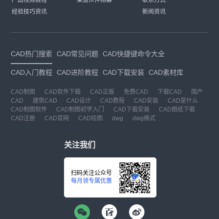
经验技巧资讯
新闻资讯
CAD热门搜索
CAD常见问题
CAD快捷键命令大全
CAD入门教程
CAD进阶教程
CAD下载安装
CAD素材库
CAD制图
CAD软件下载
CAD正版
免费CAD
下载CAD
国产
CAD
建筑CAD
CAD设计
CAD教程
CAD安装
CAD是什么
CAD制图软件
CAD制图初学入门
CAD下载安装
CAD图纸下载
CAD注册
CAD官网
CAD绘图
dwg
dwg格式
关注我们
扫码关注公众号
每月领专属优惠