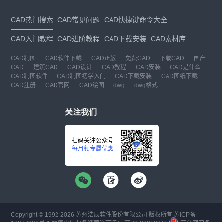
CAD热门搜索
CAD常见问题
CAD快捷键命令大全
CAD入门教程
CAD进阶教程
CAD下载安装
CAD素材库
CAD制图
CAD软件下载
CAD正版
免费CAD
下载CAD
国产
CAD
建筑CAD
CAD设计
CAD教程
CAD安装
CAD是什么
CAD制图软件
CAD制图初学入门
CAD下载安装
CAD图纸下载
CAD注册
CAD官网
CAD绘图
dwg
dwg格式
关注我们
扫码关注公众号
每月领专属优惠
Copyright © 1992-
2026
苏州浩辰软件股份有限公司 版权所有
苏ICP备