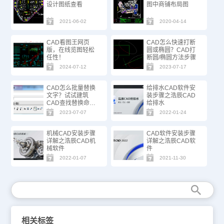
设计图纸查看
图中商铺布局图
2021-06-02
2020-04-14
CAD看图王网页
CAD怎么快速打断
版，在线览图轻松
圆或椭圆？CAD打
任性！
断圆/椭圆方法步骤
2024-07-12
2023-07-17
CAD怎么批量替换
给排水CAD软件安
文字？试试建筑
装步骤之浩辰CAD
CAD查找替换命
给排水
令！
2023-07-07
2022-01-24
机械CAD安装步骤
CAD软件安装步骤
详解之浩辰CAD机
详解之浩辰CAD软
械软件
件
2022-01-07
2021-11-30
相关标签