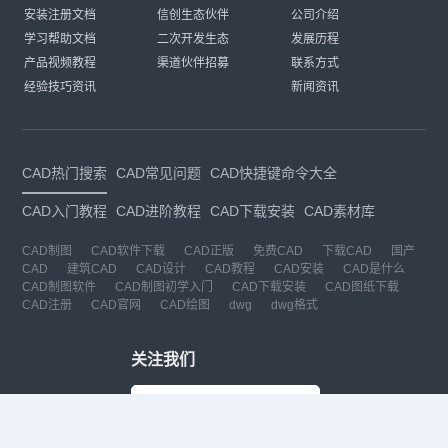
安装注册文档
信创生态伙伴
公司介绍
学习帮助文档
二次开发生态
发展历程
产品视频教程
渠道伙伴招募
联系方式
经验技巧资讯
新闻资讯
CAD热门搜索
CAD常见问题
CAD快捷键命令大全
CAD入门教程
CAD进阶教程
CAD下载安装
CAD素材库
CAD制图
CAD软件下载
CAD正版
免费CAD
下载CAD
国产
CAD
建筑CAD
CAD设计
CAD教程
CAD安装
CAD是什么
CAD制图软件
CAD制图初学入门
CAD下载安装
CAD图纸下载
CAD注册
CAD官网
CAD绘图
dwg
dwg格式
关注我们
扫码关注公众号
每月领专属优惠