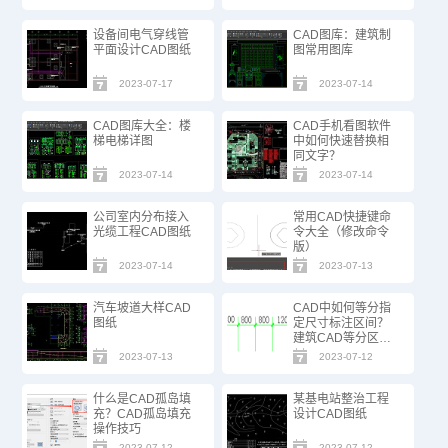
设备间电气穿线管
CAD图库：建筑制
平面设计CAD图纸
图常用图库
2023-07-17
2023-07-14
CAD图库大全：楼
CAD手机看图软件
梯电梯详图
中如何快速替换相
同文字？
2023-07-14
2023-07-14
公司室内分布接入
常用CAD快捷键命
光缆工程CAD图纸
令大全（修改命令
版）
2023-07-14
2023-07-13
汽车坡道大样CAD
CAD中如何等分指
图纸
定尺寸标注区间？
建筑CAD等分区间
方法步骤
2023-07-13
2023-07-12
什么是CAD孤岛填
某基电站整治工程
充？CAD孤岛填充
设计CAD图纸
操作技巧
2023-07-12
2023-07-12