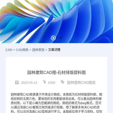
CAD
>
CAD图纸
>
园林景观
>
文章详情
园林建筑CAD图-石材排版提料图
园林建筑CAD图纸
2020-05-12
6306
园林
建筑CAD
图隶属于环境设计图纸，本图纸为石材排版提料图，图
纸绘制的五颜六色，要体现的东西都能体现出来。可以看出园林的硬
质材质。以下是小编为您截屏的图纸，图纸的格式为dwg格式。您可
以通过浩辰
CAD
看图王网页版进行观看，想了解更多有关
CAD
的资
料，可以访问浩辰
CAD官网
进行学习。本图纸仅用于学习资料，切勿