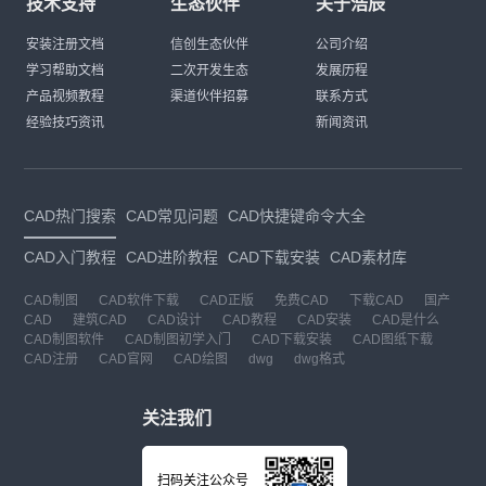
技术支持
生态伙伴
关于浩辰
安装注册文档
信创生态伙伴
公司介绍
学习帮助文档
二次开发生态
发展历程
产品视频教程
渠道伙伴招募
联系方式
经验技巧资讯
新闻资讯
CAD热门搜索
CAD常见问题
CAD快捷键命令大全
CAD入门教程
CAD进阶教程
CAD下载安装
CAD素材库
CAD制图
CAD软件下载
CAD正版
免费CAD
下载CAD
国产
CAD
建筑CAD
CAD设计
CAD教程
CAD安装
CAD是什么
CAD制图软件
CAD制图初学入门
CAD下载安装
CAD图纸下载
CAD注册
CAD官网
CAD绘图
dwg
dwg格式
关注我们
扫码关注公众号