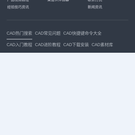
经验技巧资讯
新闻资讯
CAD热门搜索
CAD常见问题
CAD快捷键命令大全
CAD入门教程
CAD进阶教程
CAD下载安装
CAD素材库
CAD制图
CAD软件下载
CAD正版
免费CAD
下载CAD
国产
CAD
建筑CAD
CAD设计
CAD教程
CAD安装
CAD是什么
CAD制图软件
CAD制图初学入门
CAD下载安装
CAD图纸下载
CAD注册
CAD官网
CAD绘图
dwg
dwg格式
关注我们
扫码关注公众号
每月领专属优惠