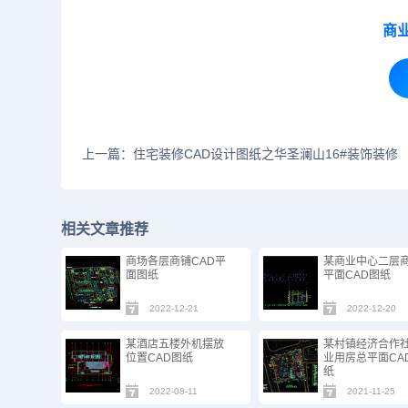
商
上一篇：住宅装修CAD设计图纸之华圣澜山16#装饰装修
相关文章推荐
商场​各层商铺CAD平
某商业中心二层
面图纸
平面CAD图纸
2022-12-21
2022-12-20
某酒店五楼外机摆放
某村镇经济合作
位置CAD图纸
业用房总平面CA
纸
2022-08-11
2021-11-25