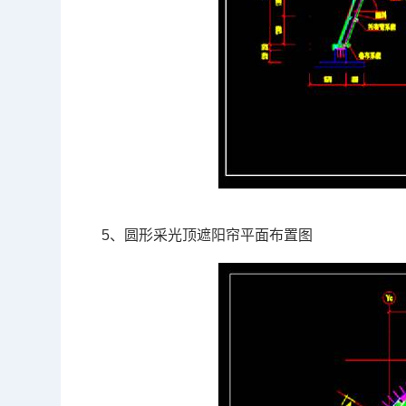
5、圆形采光顶遮阳帘平面布置图