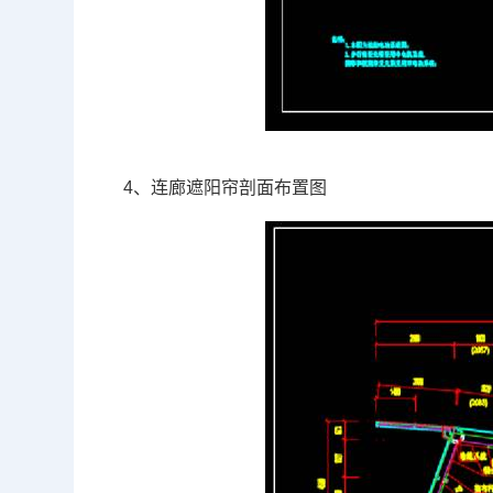
4、连廊遮阳帘剖面布置图