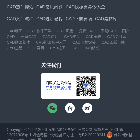
CAD热门搜索
CAD常见问题
CAD快捷键命令大全
CAD入门教程
CAD进阶教程
CAD下载安装
CAD素材库
CAD制图
CAD软件下载
CAD正版
免费CAD
下载CAD
国产
CAD
建筑CAD
CAD设计
CAD教程
CAD安装
CAD是什么
CAD制图软件
CAD制图初学入门
CAD下载安装
CAD图纸下载
CAD注册
CAD官网
CAD绘图
dwg
dwg格式
关注我们
扫码关注公众号
每月领专属优惠
Copyright © 1992-
2026
苏州浩辰软件股份有限公司 版权所有
苏ICP备
12077906号-1
增值电信业务经营许可证：
苏B2-20210241
苏公网安备