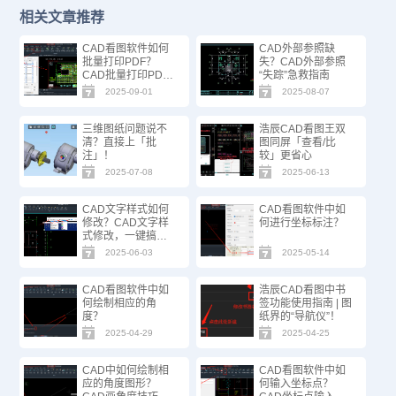
相关文章推荐
CAD看图软件如何
CAD外部参照缺
批量打印PDF？
失？CAD外部参照
CAD批量打印PDF
“失踪”急救指南
方法技巧！
2025-09-01
2025-08-07
三维图纸问题说不
浩辰CAD看图王双
清？直接上「批
图同屏「查看/比
注」！
较」更省心
2025-07-08
2025-06-13
CAD文字样式如何
CAD看图软件中如
修改？CAD文字样
何进行坐标标注？
式修改，一键搞
定！
2025-06-03
2025-05-14
CAD看图软件中如
浩辰CAD看图中书
何绘制相应的角
签功能使用指南 | 图
度？
纸界的“导航仪”！
2025-04-29
2025-04-25
CAD中如何绘制相
CAD看图软件中如
应的角度图形？
何输入坐标点？