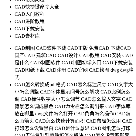
CAD快捷键命令大全
CAD入门教程
CAD进阶教程
CAD下载安装
CAD素材库
CAD制图
CAD软件下载
CAD正版
免费CAD
下载CAD
国产CAD
建筑CAD
CAD设计
CAD教程
CAD安装
CAD
是什么
CAD制图软件
CAD制图初学入门
CAD下载安装
CAD图纸下载
CAD注册
CAD官网
CAD绘图
dwg
dwg格
式
CAD怎么转换成pdf格式
CAD怎么标注尺寸
CAD文字大
小怎么调整
CAD字体显示问号怎么解决
CAD比例怎么
调
CAD标注数字太小怎么调节
CAD怎么输入文字
CAD
背景怎么调成黑色
CAD命令栏怎么调出来
CAD字体库
放在哪里
dwg文件怎么打开
CAD倒角怎么操作
CAD怎
么画箭头
CAD怎么快速计算面积
CAD布局怎么用
CAD
打印怎么设置黑白
CAD是什么意思
CAD图纸怎么打印
CAD无法复制到剪贴板怎么解决
CAD怎么设置图形界