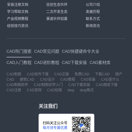
安装注册文档
信创生态伙伴
公司介绍
学习帮助文档
二次开发生态
发展历程
产品视频教程
渠道伙伴招募
联系方式
经验技巧资讯
新闻资讯
CAD热门搜索
CAD常见问题
CAD快捷键命令大全
CAD入门教程
CAD进阶教程
CAD下载安装
CAD素材库
CAD制图
CAD软件下载
CAD正版
免费CAD
下载CAD
国产
CAD
建筑CAD
CAD设计
CAD教程
CAD安装
CAD是什么
CAD制图软件
CAD制图初学入门
CAD下载安装
CAD图纸下载
CAD注册
CAD官网
CAD绘图
dwg
dwg格式
关注我们
扫码关注公众号
每月领专属优惠