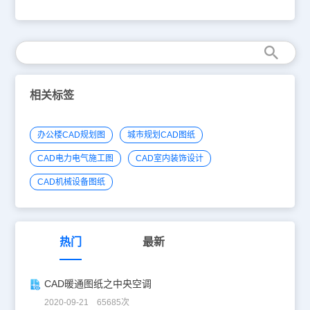
相关见图纸内容。该CAD图纸的格式为dwg，您可以使用浩辰CAD
看图王网页版进行在线查看以及距离和面积的测量。以下为您截图了
该CAD图纸的预览图。本CAD图纸作为学习资料参考，请勿用于商
业用途。
相关标签
办公楼CAD规划图
城市规划CAD图纸
CAD电力电气施工图
CAD室内装饰设计
CAD机械设备图纸
热门
最新
CAD暖通图纸之中央空调
2020-09-21 65685次