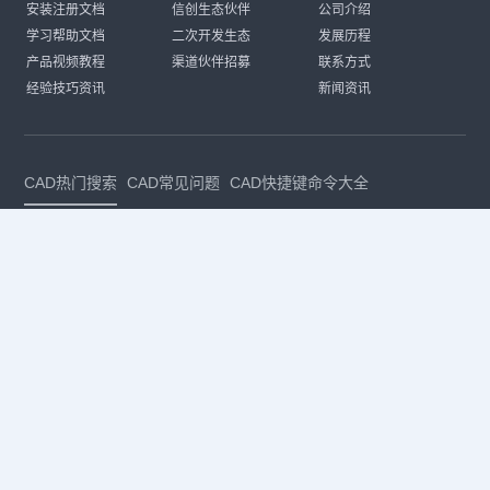
安装注册文档
信创生态伙伴
公司介绍
学习帮助文档
二次开发生态
发展历程
产品视频教程
渠道伙伴招募
联系方式
经验技巧资讯
新闻资讯
CAD热门搜索
CAD常见问题
CAD快捷键命令大全
CAD入门教程
CAD进阶教程
CAD下载安装
CAD素材库
CAD制图
CAD软件下载
CAD正版
免费CAD
下载CAD
国产
CAD
建筑CAD
CAD设计
CAD教程
CAD安装
CAD是什么
CAD制图软件
CAD制图初学入门
CAD下载安装
CAD图纸下载
CAD注册
CAD官网
CAD绘图
dwg
dwg格式
关注我们
扫码关注公众号
每月领专属优惠