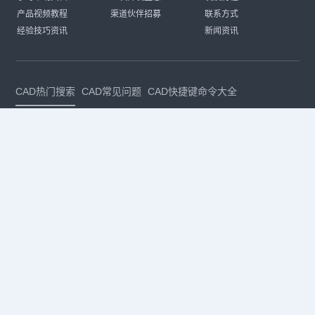
产品视频教程
渠道伙伴招募
联系方式
经验技巧资讯
新闻资讯
CAD热门搜索
CAD常见问题
CAD快捷键命令大全
CAD入门教程
CAD进阶教程
CAD下载安装
CAD素材库
CAD制图
CAD软件下载
CAD正版
免费CAD
下载CAD
国产
CAD
建筑CAD
CAD设计
CAD教程
CAD安装
CAD是什么
CAD制图软件
CAD制图初学入门
CAD下载安装
CAD图纸下载
CAD注册
CAD官网
CAD绘图
dwg
dwg格式
关注我们
扫码关注公众号
每月领专属优惠