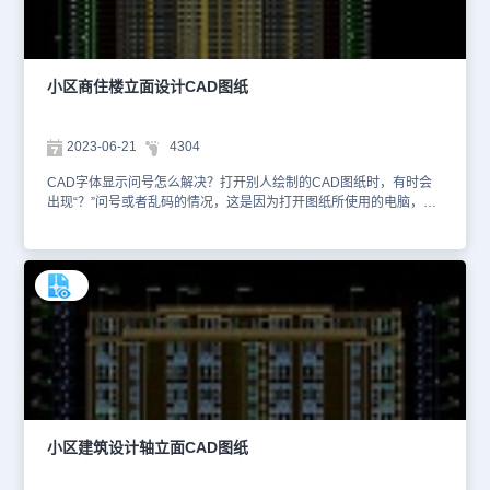
返工现象，有效控制成本和工期。设计师在绘制CAD图纸时，一定要
严谨细致，充分考虑各种使用场景和需求，严格遵循相关建筑规范和
标准，确保图纸的准确性和完整性。想要查看更多的CAD图纸资源，
大家可以在浩辰CAD官网进行查询。本CAD制图素材仅用于互相学
小区商住楼立面设计CAD图纸
习资料，请勿商用。
2023-06-21
4304
CAD字体显示问号怎么解决？打开别人绘制的CAD图纸时，有时会
出现“？”问号或者乱码的情况，这是因为打开图纸所使用的电脑，没
有安装绘制图纸所使用的字体，所以可以让设计师打包发送所使用的
设计字体，在电脑上进行安装。本文件是CAD建筑立面图资源中、使
用CAD软件绘制的小区商住楼立面设计CAD图纸。下图是小区商住
楼立面设计图纸，按照1：200比例绘制了1轴—34轴立面图，并且标
注了各楼层相应的尺寸参数。除了跟设计师要字体文件，平时大家也
可以多积累正版字体文件，与企业常用资源库保持一致。刚刚初学
CAD制图的小伙伴们想要查看更多的CAD图纸资源，可以在浩辰
CAD官网进行查询。本CAD制图素材仅用于互相学习资料，请勿商
用
小区建筑设计轴立面CAD图纸