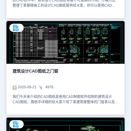
在CAD软件中，建筑设计CAD图纸有着不可或缺的作用。小编为您
整理了某餐梯施工的设计CAD图纸提供给大家，你可以使用CAD快
速看图软件——浩辰CAD看图王进行在线查看，便于参考。本CAD
图纸素材仅用于互相学习资料，请勿商用。更多CAD图纸库资源可访
问浩辰CAD官网进行学习。1、电梯土建参考图 2、餐梯容许最高值
建筑设计CAD图纸之门窗
2020-09-21
4976
我们今天来介绍的CAD图纸是使用CAD制图软件绘制的建筑设计
CAD图纸，图纸中详细的给大家介绍了某建筑楼整体的门窗表以及门
窗详图，该CAD图纸的格式为DWG图纸格式，您可以使用CAD快速
看图软件——浩辰CAD看图王网页版进行在线浏览查看、距离和面积
的测量等等。以下为您截图了该CAD图纸的相关预览图。本CAD图
纸作为学习资料参考，请勿用于商业用途。