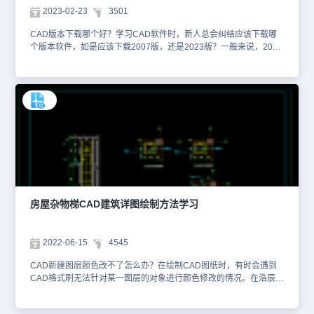
2023-02-23
3501
CAD版本下载哪个好？学习CAD软件时，新人总会纠结应该下载哪
个版本软件，如是应该下载2007版，还是2023版？一般来说，2023
版本的功能比2007版本更加丰富、智能。有的设计师会习惯使用
2007版本，一是因为企业电脑设备配置较低，担心高版本软件带不
起来；二是其他老师傅习惯使用2007版本，所以也跟着使用。浩辰
CAD一般占用内存较小、安装包也很小，对于电脑设备配置要求较
低，而且低版本软件无法发打开高版本保存文件，所以还是建议尽量
安装高版本软件。本文件是CAD建筑立面图资源中、使用CAD软件
绘制的小区建筑设计轴立面CAD图纸。该图纸主要绘制了小区建筑设
计轴立面设计方案，展示了建筑物各楼层垂直高度，以及在正视角的
设计样式。针对图纸上所出现的轴号、偏差度等行业制图符号，大家
可以使用浩辰CAD建筑的专业工具箱进行快速制图。刚刚初学CAD
制图的小伙伴们可以下载安装浩辰CAD，对上述的CAD图纸进行制
图练习与方案观摩，有利于之后的行业制图应用。想要查看更多的
房屋杂物梯CAD建筑详图绘制方法学习
CAD图纸资源，大家可以在浩辰CAD官网进行查询。本CAD制图素
材仅用于互相学习资料，请勿商用。
2022-06-15
4545
CAD新建图层颜色改不了怎么办？在绘制CAD图纸时，有时会遇到
CAD格式刷无法针对某一图层的对象进行颜色修改的情况。在浩辰
CAD的命令行输入快捷键【ma】，点击需要刷格式的图形，再在命
令行输入快捷键【s】，调出特性设置，可以勾选【图层】，本文件