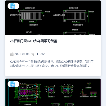
是CAD建筑详图资源中、使用CAD软件绘制的房屋杂物梯CAD建筑
详图。大家可以使用浩辰CAD软件来进行查看和绘制！1、如下图所
示，图中包含了该楼梯的剖面图以及一层、二层和顶层的井道平面布
置图，图中指出了电梯门洞、轿厢中心线、电梯检修门以及吊钩的位
置。相较于通用型CAD平台，浩辰CAD建筑、浩辰云建筑等专业软
件提供了更为高效的设计工具，如楼梯设计、剖面设计、门窗设计
等，可以大幅度提高设计效率。今天小编给CAD制图初学入门小伙伴
带来的这张派出所杂物梯CAD建筑详图比较的简单，适合初学者进行
绘图练习，小伙伴们可以使用国产CAD软件——浩辰CAD来进行学
习！本CAD制图素材仅用于互相学习资料，请勿商用。
栏杆和门窗CAD大样图学习借鉴
2021-04-08
11062
CAD软件有一个重要的功能是标注。借助CAD标注快捷键，我们可
以快速调出CAD标注相关命令，对CAD图纸进行参数信息标注，如
尺寸、角度、弧长等。因此，掌握CAD标注快捷键，是每一个入门新
人的必修课。大家可以多观摩其他设计师的CAD设计方案，吸取他们
的绘图经验和标注方法，让图纸更加清晰、美观。本图纸是建筑设计
CAD图纸资源中、使用CAD软件绘制的栏杆和门窗CAD大样图。以
下为您截取一些图纸的预览图。该栏杆和门窗CAD大样图主要绘制了
建筑的栏杆、推拉门、门联窗大样图等内容。设计师使用CAD标注快
捷键对尺寸进行了相应的标注，并且还CAD标注具体工艺设计和材料
说明。1、栏杆大样图2、推拉门和门联窗大样图CAD标注快捷键可
以调出很多标注功能，如线性标注、角度标注、弧长标注等，大家可