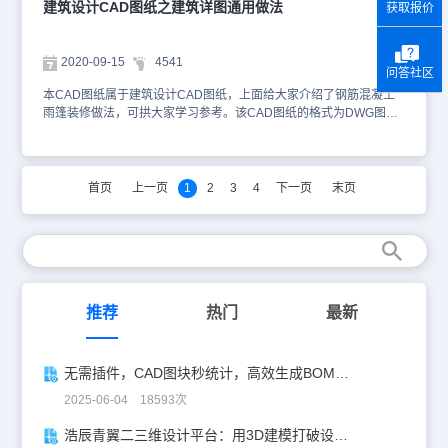
建筑设计CAD图纸之建筑详图通用做法
获取报价
2020-09-15
4541
问答社区
本CAD图纸属于建筑设计CAD图纸，上面给大家介绍了钢筋混凝土
雨篷装修做法，可拱大家学习参考。该CAD图纸的格式为DWG图纸
格式，您可以使用CAD快速看图软件——浩辰CAD看图王网页版进
行在线浏览查看、进行距离和面积的测量，也可以CAD下载电脑版软
件进行图纸操作。以下为您截图了该CAD图纸的相关预览图。本
CAD图纸作为学习资料参考，请勿用于商业用途。
首页
上一页
1
2
3
4
下一页
末页
推荐
热门
最新
无需插件，CAD图块秒统计，高效生成BOM表！
2025-06-04 18593次
浩辰青翼二三维设计平台：用3D建模打破设计边界