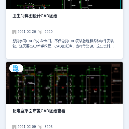
以跟着CAD教程进行细致地学习。更多关于栏杆和门窗CAD大样
图、更多的CAD图纸资源，大家可以访问浩辰CAD官网进行检索查
询。本图纸作为学习资料参考，请勿用于商业用途
卫生间详图设计CAD图纸
2021-02-26
6520
想要学习CAD的小伙伴们，不仅需要CAD安装教程和各种软件安装
包，还需要CAD新手教程、CAD图纸库、素材等资源。这些资料在
浩辰CAD官网上都有，大家可以在产品支持页面和建筑CAD图纸下
载专区进行领取。在工程建设行业中，我们在进行施工时，除了会使
用到一些平面图纸外，结构详图设计也是必不可少的。小编整理了与
建筑设计相关的卫生间详图设计CAD图纸提供给大家。该卫生间详图
设计CAD图纸使用正版CAD软件绘制了卫生间整体设计图、局部细
节图、关键部件放大图等内容，并且CAD标注尺寸信息和相应的设计
说明，便于施工人员能快速获取工程信息。关于该卫生间详图设计
CAD图纸的更多设计内容，大家可以使用国产CAD软件，浩辰CAD
看图王或者浩辰CAD官网进行在线查看。本素材仅用于互相学习资
料，请勿商用。更多图纸库资源可访问浩辰CAD官网进行学习。
配电室平面布置CAD图纸查看
2021-02-09
8593