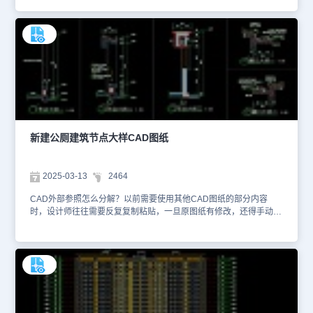
载、使用高版本CAD软件来打开图纸，或者使用浩辰CAD看图王来
打开图纸。本文件是CAD图纸快速查看资源中、使用CAD软件绘制
的住宅楼楼梯大样CAD图纸。该住宅楼楼梯大样图纸绘制了楼梯位
置、梯段走向、踏步数量、梯井宽度以及周边墙体、门窗关系，全面
展示了出楼梯在整个楼层布局中的直观模样，让施工人员、设计师等
相关人员对楼梯的整体布局一目了然。 该CAD图纸在绘制楼梯起步
节点内容时，要明确标注起步踏步的特殊尺寸、形状以及与地面的连
接方式，比如是否有特殊的基础加固处理，以保证楼梯起步的稳固
性。想要查看更多的CAD图纸资源，大家可以在浩辰CAD官网进行
查询。本CAD制图素材仅用于互相学习资料，请勿商用。
新建公厕建筑节点大样CAD图纸
2025-03-13
2464
CAD外部参照怎么分解？以前需要使用其他CAD图纸的部分内容
时，设计师往往需要反复复制粘贴，一旦原图纸有修改，还得手动再
次复制更新，非常繁琐。通过CAD外部参照，设计师可以将其他图纸
引用到当前设计文件中，并且当该引用图纸出现设计变更时，当前图
纸也能自动更新。需要分解时，点击【插入】—【外部参照管理
器】，选中需要分解参照的名称后，再点击【拆离】—【确定】。本
文件是CAD建筑结构中墙柱图资源中、使用CAD软件绘制的新建公
厕建筑节点大样CAD图纸。该新建公厕建筑节点大样图纸绘制了屋顶
防水、隔断安装、与地面和墙面的连接细节等内容。这样施工人员可
以按照图纸精准施工，从而保证施工质量，减少施工过程中的错误和