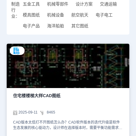
制造
五金工具
机械零部件
设计方案
交通运输
行
模具图纸
机械设备
航空航天
电子电工
业：
电子产品
海洋船舶
其它图纸
住宅楼楼梯大样CAD图纸
2025-09-11
8465
CAD版本太低打不开图纸怎么办？CAD软件版本的迭代升级是软件
生态发展的核心驱动力，设计师在选择版本时，需要平衡功能需求与
硬件/协作环境。遇到软件版本低无法打开图纸时，设计师可以下