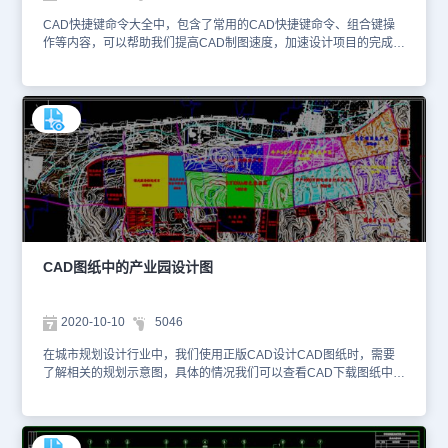
CAD快捷键命令大全中，包含了常用的CAD快捷键命令、组合键操
作等内容，可以帮助我们提高CAD制图速度，加速设计项目的完成。
本图纸是配电室平面布置CAD图纸，是从CAD下载专区获取的、使
用正版CAD制图软件绘制而成，其内容主要是各楼层室内的平面图、
立面图以及剖面图。大家可以使用CAD软件来进行CAD图纸查看，
以下为大家截取了一些图纸的预览图。该配电室平面布置CAD图纸不
仅绘制了各楼层的室内空间、建筑结构，还使用CAD标注来明确各结
构的尺寸参数，并且撰写了设计注意点和技术要求等信息。 该配电
室平面布置CAD图纸的格式为DWG格式，大家可以使用浩辰CAD看
图王网页版或者浩辰CAD官网进行在线查看。本图纸作为学习资料参
考，请勿用于商业用途。
CAD图纸中的产业园设计图
2020-10-10
5046
在城市规划设计行业中，我们使用正版CAD设计CAD图纸时，需要
了解相关的规划示意图，具体的情况我们可以查看CAD下载图纸中使
用CAD制图软件绘制出图纸。小编整理了与规划设计相关的CAD图
纸提供给大家，大家可以使用国产CAD软件，浩辰CAD看图王或者
浩辰CAD官网进行在线查看，便于参考。本素材仅用于互相学习资
料，请勿商用。更多图纸库资源可访问浩辰CAD官网进行学习。1、