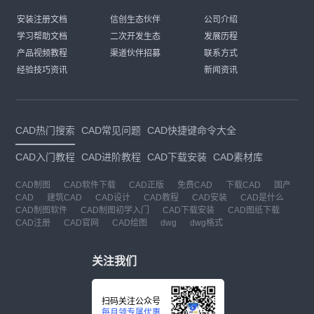
安装注册文档
信创生态伙伴
公司介绍
学习帮助文档
二次开发生态
发展历程
产品视频教程
渠道伙伴招募
联系方式
经验技巧资讯
新闻资讯
CAD热门搜索
CAD常见问题
CAD快捷键命令大全
CAD入门教程
CAD进阶教程
CAD下载安装
CAD素材库
CAD制图
CAD软件下载
CAD正版
免费CAD
下载CAD
国产
CAD
建筑CAD
CAD设计
CAD教程
CAD安装
CAD是什么
CAD制图软件
CAD制图初学入门
CAD下载安装
CAD图纸下载
CAD注册
CAD官网
CAD绘图
dwg
dwg格式
关注我们
扫码关注公众号
每月领专属优惠