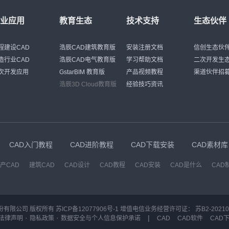
行业应用
教育生态
技术支持
生态伙伴
程建设CAD
浩辰CAD建筑教育版
安装注册文档
信创生态伙
造行业CAD
浩辰CAD电气教育版
学习帮助文档
二次开发生
次开发应用
GstarBIM 教育版
产品视频教程
渠道伙伴招
浩辰3D Cloud教育版
经验技巧资讯
CAD入门教程
CAD进阶教程
CAD下载安装
CAD素材库
产CAD
建筑CAD
CAD设计
CAD教程
CAD安装
CAD是什么
CAD
份有限公司 版权所有
苏ICP备12077906号-1
增值电信业务经营许可证：
苏B2-20210
·
·
|
法律声明
隐私政策
数据安全与个人信息保护承诺
CAD
CAD软件
CAD