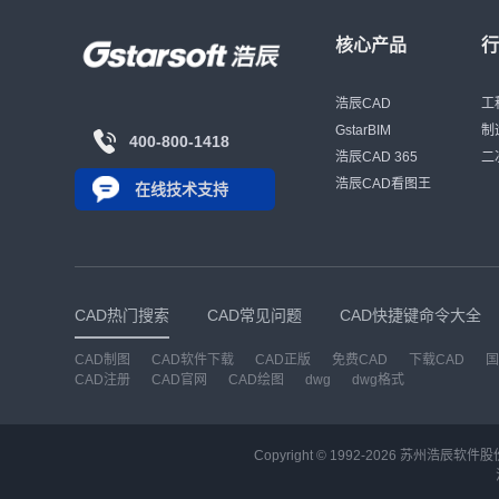
核心产品
浩辰CAD
工
GstarBIM
制
400-800-1418
浩辰CAD 365
二
浩辰CAD看图王
在线技术支持
CAD热门搜索
CAD常见问题
CAD快捷键命令大全
CAD制图
CAD软件下载
CAD正版
免费CAD
下载CAD
国
CAD注册
CAD官网
CAD绘图
dwg
dwg格式
Copyright © 1992-
2026
苏州浩辰软件股