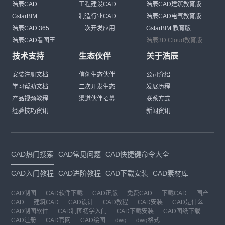
浩辰CAD
工程建设CAD
浩辰CAD建筑教育版
GstarBIM
制造行业CAD
浩辰CAD电气教育版
浩辰CAD 365
二次开发应用
GstarBIM 教育版
浩辰CAD看图王
浩辰3D Cloud教育版
技术支持
生态伙伴
关于浩辰
安装注册文档
信创生态伙伴
公司介绍
学习帮助文档
二次开发生态
发展历程
产品视频教程
渠道伙伴招募
联系方式
经验技巧资讯
新闻资讯
CAD热门搜索
CAD常见问题
CAD快捷键命令大全
CAD入门教程
CAD进阶教程
CAD下载安装
CAD素材库
CAD制图
CAD软件下载
CAD正版
免费CAD
下载CAD
国产
CAD
建筑CAD
CAD设计
CAD教程
CAD安装
CAD是什么
CAD制图软件
CAD制图初学入门
CAD下载安装
CAD图纸下载
CAD注册
CAD官网
CAD绘图
dwg
dwg格式