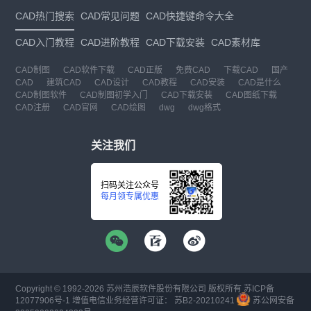
CAD热门搜索
CAD常见问题
CAD快捷键命令大全
CAD入门教程
CAD进阶教程
CAD下载安装
CAD素材库
CAD制图
CAD软件下载
CAD正版
免费CAD
下载CAD
国产
CAD
建筑CAD
CAD设计
CAD教程
CAD安装
CAD是什么
CAD制图软件
CAD制图初学入门
CAD下载安装
CAD图纸下载
CAD注册
CAD官网
CAD绘图
dwg
dwg格式
关注我们
扫码关注公众号
每月领专属优惠
Copyright © 1992-
2026
苏州浩辰软件股份有限公司 版权所有
苏ICP备
12077906号-1
增值电信业务经营许可证：
苏B2-20210241
苏公网安备